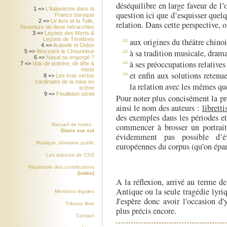
déséquilibre en large faveur de l’o
1 =>
L'italianisme dans la
question ici que d’esquisser quel
France baroque
2 =>
Le livre et la Toile,
relation. Dans cette perspective, 
l'aventure de deux hiérarchies
3 =>
Leçons des Morts &
Leçons de Ténèbres
aux origines du théâtre chinoi
4 =>
Arabelle et Didon
à sa tradition musicale, dram
5 =>
Woyzeck le Chourineur
6 =>
Nasal ou engorgé ?
à ses préoccupations relative
7 =>
Voix de poitrine, de tête &
mixte
et enfin aux solutions retenu
8 =>
Les trois vertus
cardinales de la mise en
la relation avec les mêmes qu
scène
9 =>
Feuilleton sériel
Pour noter plus concisément la pr
ainsi le nom des auteurs :
librett
des exemples dans les périodes et 
commencer à brosser un portrait
Recueil de notes :
Diaire sur sol
évidemment pas possible d’év
Musique, domaine public
européennes du corpus (qu’on épar
Les astuces de
CSS
Répertoire des contributions
(index)
A la réflexion, arrivé au terme de
Antique ou la seule tragédie lyriq
Mentions légales
J'espère donc avoir l'occasion d
Tribune libre
plus précis encore.
Contact