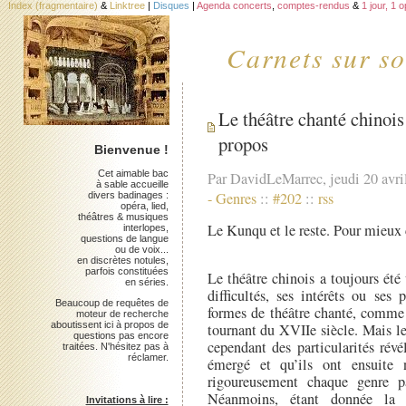
Index (fragmentaire)
&
Linktree
|
Disques
|
Agenda concerts
,
comptes-rendus
&
1 jour, 1 
Carnets sur so
Le théâtre chanté chinois 
propos
Bienvenue !
Cet aimable bac
Par DavidLeMarrec, jeudi 20 avri
à sable accueille
-
Genres
::
#202
::
rss
divers badinages :
opéra, lied,
théâtres & musiques
Le Kunqu et le reste. Pour mieux 
interlopes,
questions de langue
ou de voix...
en discrètes notules,
parfois constituées
Le théâtre chinois a toujours ét
en séries.
difficultés, ses intérêts ou se
Beaucoup de requêtes de
formes de théâtre chanté, comme 
moteur de recherche
aboutissent ici à propos de
tournant du XVIIe siècle. Mais le
questions pas encore
cependant des particularités révé
traitées. N'hésitez pas à
réclamer.
émergé et qu’ils ont ensuite n
rigoureusement chaque genre p
Néanmoins, étant donnée la l
Invitations à lire :