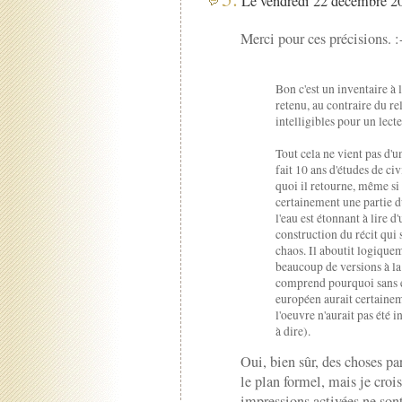
Le vendredi 22 décembre 20
Merci pour ces précisions. :
Bon c'est un inventaire à l
retenu, au contraire du rel
intelligibles pour un lect
Tout cela ne vient pas d'un
fait 10 ans d'études de c
quoi il retourne, même si
certainement une partie d
l'eau est étonnant à lire d
construction du récit qui
chaos. Il aboutit logique
beaucoup de versions à la
comprend pourquoi sans e
européen aurait certainem
l'oeuvre n'aurait pas été i
à dire).
Oui, bien sûr, des choses pa
le plan formel, mais je crois
impressions activées ne son