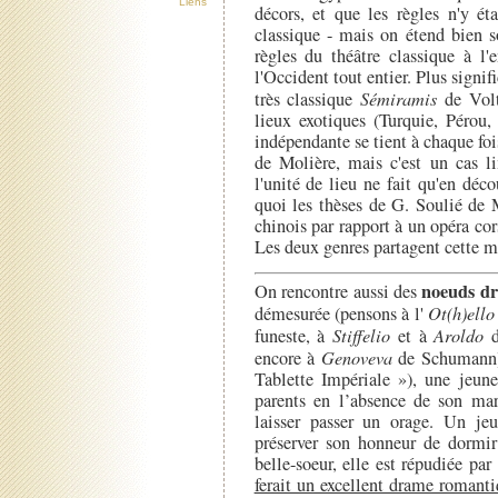
Liens
décors, et que les règles n'y é
classique - mais on étend bien s
règles du théâtre classique à l'
l'Occident tout entier. Plus signi
très classique
Sémiramis
de Volt
lieux exotiques (Turquie, Pérou
indépendante se tient à chaque fo
de Molière, mais c'est un cas li
l'unité de lieu ne fait qu'en déco
quoi les thèses de G. Soulié de 
chinois par rapport à un opéra co
Les deux genres partagent cette 
noeuds dr
On rencontre aussi des
démesurée (pensons à l'
Ot(h)ello
funeste, à
Stiffelio
et à
Aroldo
d
encore à
Genoveva
de Schumann)
Tablette Impériale »), une jeun
parents en l’absence de son mar
laisser passer un orage. Un je
préserver son honneur de dormir 
belle-soeur, elle est répudiée par
ferait un excellent drame romanti