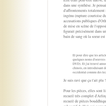
Elle était peut-être hâtive, d
dans une synthèse. Je pensa
d'affrontements totalement i
ingénu (rupture courtoise d
accusations publiques d'Othe
de mise en scène de l'opposi
figurait précisément dans un
bain de sang où la soeur est 
Et pour dire que les artic
quelques noms d'oeuvres q
DVD). Et j'ai trouvé amus
chinois, en introduisant 
occidental connnu des lec
Je suis ravi que ça t'ait plu !
Pour les pièces, elles sont l
recueil très complet d'Arlin
recueil de pièces bouddhiqu