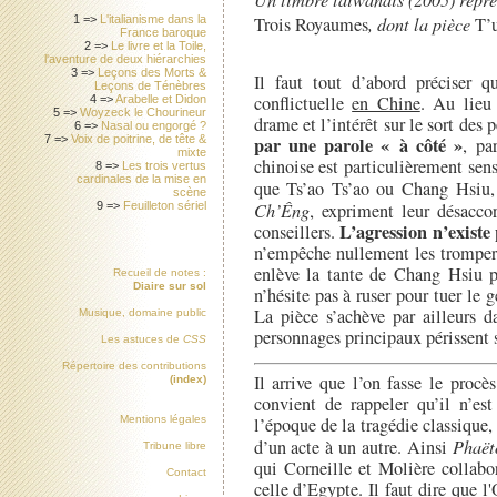
Trois Royaumes
, dont la pièce
T’
1 =>
L'italianisme dans la
France baroque
2 =>
Le livre et la Toile,
l'aventure de deux hiérarchies
3 =>
Leçons des Morts &
Il faut tout d’abord préciser qu
Leçons de Ténèbres
conflictuelle
en Chine
. Au lieu
4 =>
Arabelle et Didon
5 =>
Woyzeck le Chourineur
drame et l’intérêt sur le sort des
6 =>
Nasal ou engorgé ?
par une parole « à côté »
7 =>
Voix de poitrine, de tête &
, pa
mixte
chinoise est particulièrement sens
8 =>
Les trois vertus
cardinales de la mise en
que Ts’ao Ts’ao ou Chang Hsiu
scène
Ch’Êng
, expriment leur désacc
9 =>
Feuilleton sériel
L’agression n’existe p
conseillers.
n’empêche nullement les tromperi
enlève la tante de Chang Hsiu po
Recueil de notes :
Diaire sur sol
n’hésite pas à ruser pour tuer le g
La pièce s’achève par ailleurs d
Musique, domaine public
personnages principaux périssent s
Les astuces de
CSS
Répertoire des contributions
Il arrive que l’on fasse le procè
(index)
convient de rappeler qu’il n’e
l’époque de la tragédie classique,
Mentions légales
d’un acte à un autre. Ainsi
Phaët
Tribune libre
qui Corneille et Molière collabor
Contact
celle d’Egypte. Il faut dire que l