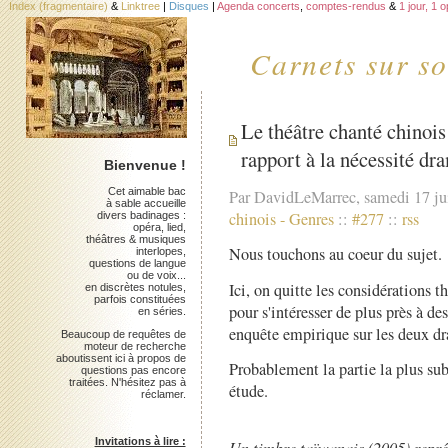
Index (fragmentaire)
&
Linktree
|
Disques
|
Agenda concerts
,
comptes-rendus
&
1 jour, 1 
Carnets sur so
Le théâtre chanté chinois 
rapport à la nécessité dra
Bienvenue !
Cet aimable bac
Par DavidLeMarrec, samedi 17 ju
à sable accueille
chinois
-
Genres
::
#277
::
rss
divers badinages :
opéra, lied,
théâtres & musiques
Nous touchons au coeur du sujet.
interlopes,
questions de langue
ou de voix...
Ici, on quitte les considérations t
en discrètes notules,
parfois constituées
pour s'intéresser de plus près à de
en séries.
enquête empirique sur les deux dr
Beaucoup de requêtes de
moteur de recherche
aboutissent ici à propos de
Probablement la partie la plus sub
questions pas encore
traitées. N'hésitez pas à
étude.
réclamer.
Invitations à lire :
Un timbre taïwanais (2005) repré