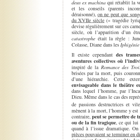
deus ex machina
qui rétablit la v
et les conseils (parents inco
déraisonné),
on ne peut que songe
du XVIIe siècle
(« tragédie lyri
devise régulièrement sur ces carn
siècle, où l’apparition d’un êt
catastrophe
était la règle : Ju
Colasse, Diane dans les
Iphigénie
des trames
Il existe cependant
aventures collectives où l’ind
inspiré de la
Romance des Troi
brisées par la mort, puis couronn
d’une hiérarchie. Cette exte
envisageable dans le théâtre e
dans lequel l’homme, par l’Inca
Dieu. Même dans le cas des repré
de passions destructrices et vile
mènent à la mort, l’homme y est 
peut se permettre de tr
contraire,
ou de la fin tragique
, ce qui lui
quand à l’issue dramatique. On
pièces pouvaient se terminer en di