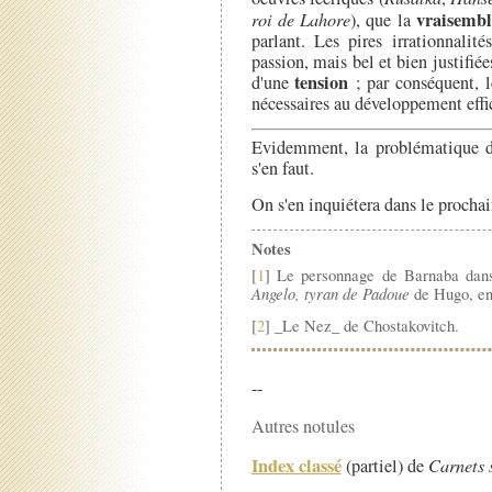
vraisembl
roi de Lahore
), que la
parlant. Les pires irrationnalité
passion, mais bel et bien justifiées
tension
d'une
; par conséquent, l
nécessaires au développement effic
Evidemment, la problématique
s'en faut.
On s'en inquiétera dans le prochai
Notes
[
1
] Le personnage de Barnaba da
Angelo, tyran de Padoue
de Hugo, en 
[
2
] _Le Nez_ de Chostakovitch.
--
Autres notules
Index classé
(partiel) de
Carnets 