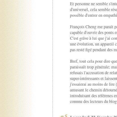
Et personne ne semble s'inte
d'universel, cela semble rés
possible d'entrer en empathi
François Cheng me paraît pa
capable d'ouvrir des ponts e
C'est grâve à lui que j'ai co
une évolution, un appareil c
pas resté figé pendant des m
Bref, tout cela pour dire qu
paraissaît trop générale; mai
refusais l'accusation de rela
super-intéressants et laiss
j'essaierai au moins de lire
amusant le chemin détourné 
introduisant des référenes e
connnu des lecteurs du blo
5.