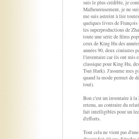
suis le plus crédible, je con
Malheureusement, je ne suis
me suis astreint à lire toutes
quelques livres de François 
les superproductions de Zh
toute une série de films po
ceux de King Hu des années
années 90, deux cinéastes pa
l'inventaire car ils ont mis 
classique pour King Hu, des 
Tsui Hark). J'assume mes go
quand la mode permet de déc
tout).
Bon c'est un inventaire à la 
retenu, au contraire du relat
fait intelligibles pour un l
d'efforts.
Tout cela ne vient pas d'une 
d'avoir fait 10 ans d'études