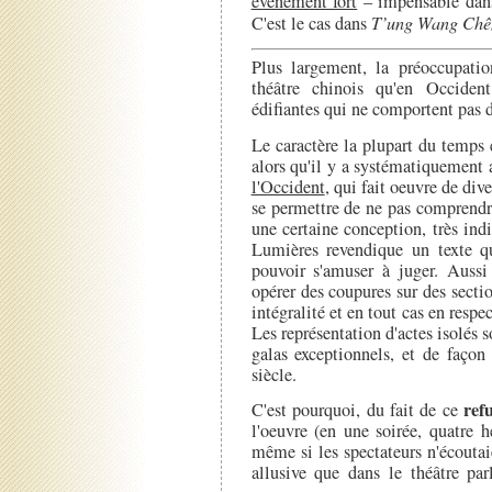
événement fort
– impensable dans 
C'est le cas dans
T’ung Wang Chê
Plus largement, la préoccupatio
théâtre chinois qu'en Occident
édifiantes qui ne comportent pas 
Le caractère la plupart du temps 
alors qu'il y a systématiquement 
l'Occident
, qui fait oeuvre de div
se permettre de ne pas comprendr
une certaine conception, très ind
Lumières revendique un texte qu
pouvoir s'amuser à juger. Aussi 
opérer des coupures sur des secti
intégralité et en tout cas en resp
Les représentation d'actes isolés s
galas exceptionnels, et de façon
siècle.
ref
C'est pourquoi, du fait de ce
l'oeuvre (en une soirée, quatre
même si les spectateurs n'écoutaie
allusive que dans le théâtre pa