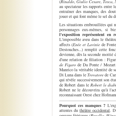
(
Rinaldo
,
Giulio Cesare
,
Tosca
,
au spectateur les rapports entre 
entraîner des manques, des dout
jouer et qui font même le sel du 
Les situations embrouillées qui n
personnages eux-mêmes, si bi
l'exposition représentent en r
L'impossible aveu dans le théâtre 
affects (
Enée et Lavinie
de Fonte
Destouches...) remplit cette fon
devienne, dès la seconde moitié d
d'une relation de filiation : Fig
de Figaro
de Da Ponte / Mozart 
Manrico la véritable identité de 
Di Luna dans le
Trovatore
de Cam
qui révèle successivement son état
de Robert dans le
Robert le diab
Robert ne le découvrira qu'à l'ac
reconnaissant Orest chez Hofmanns
Pourquoi ces manques ?
L'exp
attentes du
théâtre occidental
. D
oeuvres féériques (
Rusalka
,
Hänse