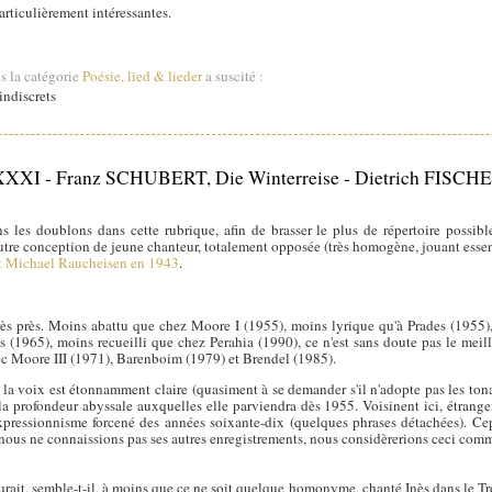
articulièrement intéressantes.
s la catégorie
Poésie, lied & lieder
a suscité :
ndiscrets
 XXXI - Franz SCHUBERT, Die Winterreise - Dietrich FISC
 les doublons dans cette rubrique, afin de brasser le plus de répertoire possib
utre conception de jeune chanteur, totalement opposée (très homogène, jouant essen
et Michael Raucheisen en 1943
.
rès près. Moins abattu que chez Moore I (1955), moins lyrique qu'à Prades (1955
(1965), moins recueilli que chez Perahia (1990), ce n'est sans doute pas le meill
ec Moore III (1971), Barenboim (1979) et Brendel (1985).
a voix est étonnamment claire (quasiment à se demander s'il n'adopte pas les tonali
la profondeur abyssale auxquelles elle parviendra dès 1955. Voisinent ici, étrang
pressionnisme forcené des années soixante-dix (quelques phrases détachées). Cep
 nous ne connaissions pas ses autres enregistrements, nous considèrerions ceci com
urait, semble-t-il, à moins que ce ne soit quelque homonyme, chanté Inès dans le Tro