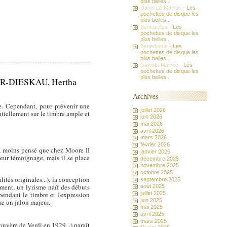
plus belles...
David Le Marrec -
Les
pochettes de disque les
plus belles...
Benedictus -
Les
pochettes de disque les
plus belles...
Benedictus -
Les
pochettes de disque les
plus belles...
DavidLeMarrec -
Les
pochettes de disque les
plus belles...
HER-DIESKAU, Hertha
Archives
le. Cependant, pour prévenir une
juillet 2026
tiellement sur le timbre ample et
juin 2026
mai 2026
avril 2026
mars 2026
février 2026
), moins pensé que chez Moore II
janvier 2026
eur témoignage, mais il se place
décembre 2025
novembre 2025
octobre 2025
tés originales...), la conception
septembre 2025
ement, un lyrisme naïf des débuts
août 2025
juillet 2025
endant le timbre et l'expression
juin 2025
me un jalon majeur.
mai 2025
avril 2025
mars 2025
uvère de Verdi en 1929...) paraît