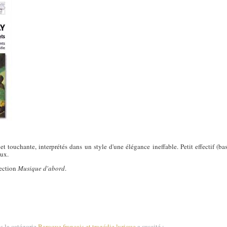
e et touchante, interprétés dans un style d'une élégance ineffable. Petit effectif (ba
oux.
lection
Musique d'abord
.
s la catégorie
Baroque français et tragédie lyrique
a suscité :