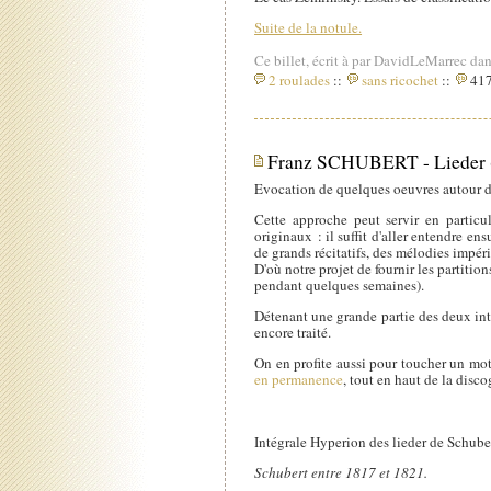
Suite de la notule.
Ce billet, écrit à par DavidLeMarrec dan
2 roulades
::
sans ricochet
::
417
Franz SCHUBERT - Lieder (
Evocation de quelques oeuvres autour d
Cette approche peut servir en partic
originaux : il suffit d'aller entendre en
de grands récitatifs, des mélodies impér
D'où notre projet de fournir les partiti
pendant quelques semaines).
Détenant une grande partie des deux intég
encore traité.
On en profite aussi pour toucher un mot 
en permanence
, tout en haut de la disco
Intégrale Hyperion des lieder de Schub
Schubert entre 1817 et 1821.