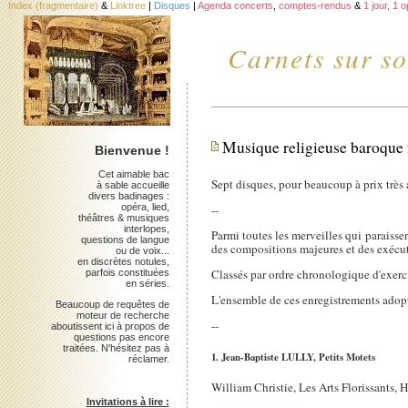
Index (fragmentaire)
&
Linktree
|
Disques
|
Agenda concerts
,
comptes-rendus
&
1 jour, 1 
Carnets sur so
Musique religieuse baroque f
Bienvenue !
Cet aimable bac
Sept disques, pour beaucoup à prix très
à sable accueille
divers badinages :
opéra, lied,
--
théâtres & musiques
interlopes,
Parmi toutes les merveilles qui paraissen
questions de langue
des compositions majeures et des exécut
ou de voix...
en discrètes notules,
Classés par ordre chronologique d'exerc
parfois constituées
en séries.
L'ensemble de ces enregistrements adopt
Beaucoup de requêtes de
moteur de recherche
--
aboutissent ici à propos de
questions pas encore
traitées. N'hésitez pas à
1. Jean-Baptiste LULLY, Petits Motets
réclamer.
William Christie, Les Arts Florissants,
Invitations à lire :