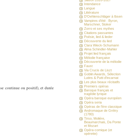
Intendance
Langue
Littérature
D'Oehlenschläger à Ibsen
Vampires d'été : Byron,
Marschner, Stoker
Zorro et ses mythes
Citations passantes
Poésie, lied & lieder
Découverte du lied
Clara Wieck-Schumann
Alma Schindler-Mahler
Projet lied français
Mélodie française
Découverte de la mélodie
Faust
Via Crucis de Liszt
Goblin Awards, Sélection
Lutins & Putti d'incarnat
Les plus beaux récitatifs
Premiers opéras
sse continue ou positif), et durée
Baroque français et
tragédie lyrique
Opéra baroque européen
Opéra seria
Opéras de l'ère classique
Andromaque de Grétry
(1780)
Tirso, Molière,
Beaumarchais, Da Ponte
et Mozart
Opéra-comique (et
opérette)