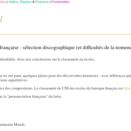
opéra
|
Vidéos
,
Playlists
&
Podcasts
|
Promenades
l
rançaise - sélection discographique (et difficultés de la nomen
 abordable. Avec nos conclusions sur le classement en écoles.
t ou ont paru, quelques jalons pour des découvertes heureuses - avec références préci
ions superlatives.
ice des compositeurs. Le classement de CSS des écoles du baroque français est
détai
e la "prononciation française" du latin.
 Harmonia Mundi.