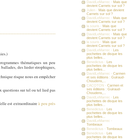
DavidLeMarrec -
Mais que
devient Carnets sur sol ?
Julien -
Mais que devient
Carnets sur sol ?
DavidLeMarrec -
Mais que
devient Carnets sur sol ?
la souris -
Mais que
devient Carnets sur sol ?
DavidLeMarrec -
Mais que
devient Carnets sur sol ?
la souris -
Mais que
devient Carnets sur sol ?
DavidLeMarrec -
Les
ies.)
pochettes de disque les
plus belles...
s programmes thématiques un peu
Benedictus -
Les
pochettes de disque les
s ballades, des lieder strophiques,
plus belles...
DavidLeMarrec -
Carmen
 technique risque nous en empêcher
et ses éditions : Guiraud-
Choudens,...
CACOTON -
Carmen et
ses éditions : Guiraud-
 questions sur tel ou tel lied pas
Choudens,...
DavidLeMarrec -
Les
pochettes de disque les
'elle est extraordinaire
à peu près
plus belles...
Benedictus -
Les
pochettes de disque les
plus belles...
DavidLeMarrec -
Tombeaux
Benedictus -
Tombeaux
Benedictus -
Les
pochettes de disque les