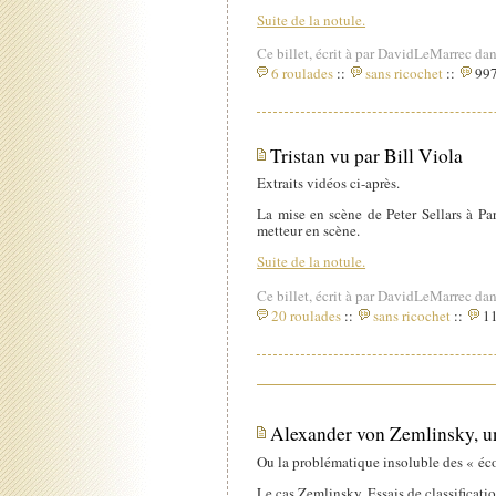
Suite de la notule.
Ce billet, écrit à par DavidLeMarrec dan
6 roulades
::
sans ricochet
::
997
Tristan vu par Bill Viola
Extraits vidéos ci-après.
La mise en scène de Peter Sellars à Par
metteur en scène.
Suite de la notule.
Ce billet, écrit à par DavidLeMarrec dan
20 roulades
::
sans ricochet
::
11
Alexander von Zemlinsky, u
Ou la problématique insoluble des « éco
Le cas Zemlinsky. Essais de classificat