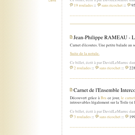
Liens
19 roulades
::
sans ricochet
::
95
Jean-Philippe RAMEAU - Les
Carnet d'écoutes. Une petite balade au se
Suite de la notule.
Ce billet, écrit à par DavidLeMarrec dan
2 roulades
::
sans ricochet
::
228
Carnet de l'Ensemble Inter
Découvert grâce à
Bra
ce jour,
le carnet
introuvables légalement sur la Toile (si l
Ce billet, écrit à par DavidLeMarrec dan
3 roulades
::
sans ricochet
::
199