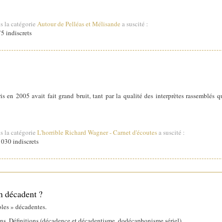
s la catégorie
Autour de Pelléas et Mélisande
a suscité :
5 indiscrets
is en 2005 avait fait grand bruit, tant par la qualité des interprètes rassemblés q
s la catégorie
L'horrible Richard Wagner
-
Carnet d'écoutes
a suscité :
030 indiscrets
n décadent ?
les » décadentes.
ions. Définitions (décadence et décadentisme, dodécaphonisme sériel).