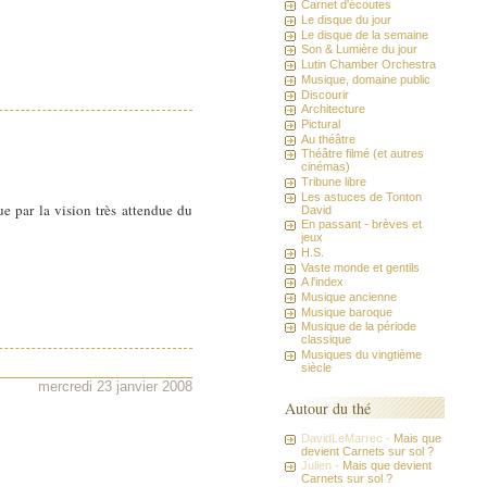
Carnet d'écoutes
Le disque du jour
Le disque de la semaine
Son & Lumière du jour
Lutin Chamber Orchestra
Musique, domaine public
Discourir
Architecture
Pictural
Au théâtre
Théâtre filmé (et autres
cinémas)
Tribune libre
Les astuces de Tonton
ue par la vision très attendue du
David
En passant - brèves et
jeux
H.S.
Vaste monde et gentils
A l'index
Musique ancienne
Musique baroque
Musique de la période
classique
Musiques du vingtième
siècle
mercredi 23 janvier 2008
Autour du thé
DavidLeMarrec -
Mais que
devient Carnets sur sol ?
Julien -
Mais que devient
Carnets sur sol ?