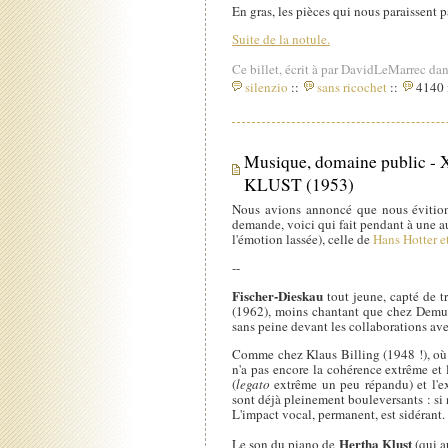
En gras, les pièces qui nous paraissent p
Suite de la notule.
Ce billet, écrit à par DavidLeMarrec dan
silenzio
::
sans ricochet
::
4140 i
Musique, domaine public -
KLUST (1953)
Nous avions annoncé que nous évitions
demande, voici qui fait pendant à une a
l'émotion lassée), celle de
Hans Hotter 
--
Fischer-Dieskau
tout jeune, capté de t
(1962), moins chantant que chez Demus 
sans peine devant les collaborations av
Comme chez Klaus Billing (1948 !), où l
n'a pas encore la cohérence extrême et 
(
legato
extrême un peu répandu) et l'ex
sont déjà pleinement bouleversants : si
L'impact vocal, permanent, est sidérant.
Hertha Klust
Le son du piano de
(qui a