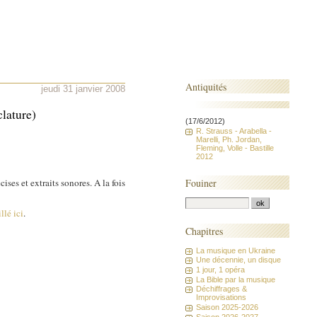
Antiquités
jeudi 31 janvier 2008
clature)
(17/6/2012)
R. Strauss - Arabella -
Marelli, Ph. Jordan,
Fleming, Volle - Bastille
2012
Fouiner
ses et extraits sonores. A la fois
llé ici
.
Chapitres
La musique en Ukraine
Une décennie, un disque
1 jour, 1 opéra
La Bible par la musique
Déchiffrages &
Improvisations
Saison 2025-2026
Saison 2026-2027