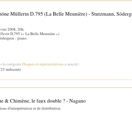
ne Müllerin D.795 (La Belle Meunière) - Stutzmann, Söderg
vier 2008, 20h.
llerin
D.795 (« La Belle Meunière »)
Södergren : piano.
s la catégorie
Disques et représentations
a suscité :
23 indiscrets
 & Chimène, le faux double ? - Nagano
ons d'interprétation et de distribution.