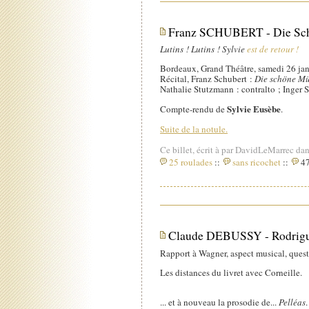
Franz SCHUBERT - Die Schö
Lutins ! Lutins ! Sylvie
est de retour !
Bordeaux, Grand Théâtre, samedi 26 jan
Récital, Franz Schubert :
Die schöne Mü
Nathalie Stutzmann : contralto ; Inger 
Sylvie Eusèbe
Compte-rendu de
.
Suite de la notule.
Ce billet, écrit à par DavidLeMarrec dan
25 roulades
::
sans ricochet
::
47
Claude DEBUSSY - Rodrigue
Rapport à Wagner, aspect musical, questi
Les distances du livret avec Corneille.
... et à nouveau la prosodie de...
Pelléas
.