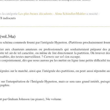
s la catégorie
Les plus beaux décadents
-
Alma Schindler-Mahler
a suscité :
8 indiscrets
vol.34a)
u schéma commode fourni par l'intégrale Hyperion. (Partitions prochainement fourn
ulier aux chanteurs amateurs ou professionnels qui souhaiteraient préparer de
suite tel air de tel caractère, ou même de lire directement la partition. Où trouver de
issables, des textes merveilleux ?
Carnets sur sol
s'en occupe.
ons conjointement, dès que nous aurons pu les mettre en ligne (une petite difficulté
rales sur le marché, ainsi que l'intégrale des partitions, on peut aussi répondre aux
sur l'interprétation de l'Intégrale Hyperion, mais ce sera sans grand intérêt, puisqu
graphie.
ert par Graham Johnson (au piano), 34e volume.