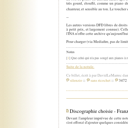
très gourd, étouffé, comme un piano dr
chanteur, et sensible au ton. Le touche
--
Les autres versions DFD libres de droits
à petit prix, et largement connue). Ce
l'INA n'offre cette archive qu'aujourd'hui
Pour charger (via Mediafire, pas de limi
Notes
[
1
] Que celui qui n'a pas songé aux pianos à r
Suite de la notule.
Ce billet, écrit à par DavidLeMarrec dan
silenzio
::
sans ricochet
::
3472 i
Discographie choisie - Fra
Devant l'ampleur imprévue de cette no
s'est efforcé d'ajouter quelques considér