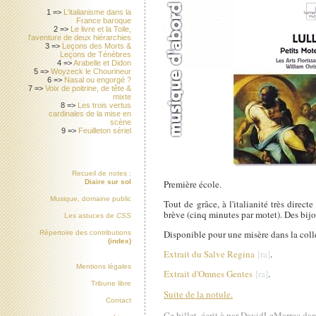
1 =>
L'italianisme dans la
France baroque
2 =>
Le livre et la Toile,
l'aventure de deux hiérarchies
3 =>
Leçons des Morts &
Leçons de Ténèbres
4 =>
Arabelle et Didon
5 =>
Woyzeck le Chourineur
6 =>
Nasal ou engorgé ?
7 =>
Voix de poitrine, de tête &
mixte
8 =>
Les trois vertus
cardinales de la mise en
scène
9 =>
Feuilleton sériel
Recueil de notes :
Première école.
Diaire sur sol
Musique, domaine public
Tout de grâce, à l'italianité très direct
brève (cinq minutes par motet). Des bij
Les astuces de
CSS
Disponible pour une misère dans la col
Répertoire des contributions
(index)
Extrait du Salve Regina
.
Mentions légales
Extrait d'Omnes Gentes
.
Tribune libre
Suite de la notule.
Contact
Ce billet, écrit à par DavidLeMarrec dan