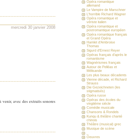
Opéra romantique
allemand
Le Vampire de Marschner
L'horrible Richard Wagner
Opéra romantique et
vériste italien
Opéra romantique et
mercredi 30 janvier 2008
postromantique européen
Opéra romantique français
et Grand Opéra
Hamlet d'Ambroise
Thomas
Sigurd d'Ernest Reyer
Opéras français d'après le
romantisme
Wagnérismes français
Autour de Pelléas et
Mélisande
Les plus beaux décadents
Vienne décade, et Richard
Strauss
Die Gezeichneten (les
stigmatisés)
Opéra russe
Opéras des écoles du
à venir, avec des extraits sonores
vingtième siècle
Comédie musicale
Chansons & Rondels
Kunqu & théâtre chanté
chinois
Théâtre (musical) grec
Musique de scène
_
Oeuvres