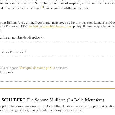
oit sous une couverture. Sans être profondément inspirée, elle se montre extrême
[
1
]
r est donc peut-être mécanique
, mais jamais indifférent au texte.
 sont Billing (avec un meilleur piano, mais nous ne l'avons pas sous la main) et Mo
lle de Prades en 1955
ne l'est vraisemblablement pas
, puisqu'il semble que le concer
.
tation en nombre de réception) :
ouleaux lève la main !
s la catégorie
Musique, domaine public
a suscité :
ndiscrets
nz SCHUBERT, Die Schöne Müllerin (La Belle Meunière)
te préparée pour
Diaire sur sol
, on la publie ici, bien que ce ne soit pas tout à fait
ations plus générales, afin de rendre la pratique moins vaine.