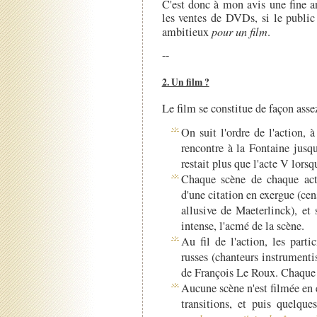
C'est donc à mon avis une fine an
les ventes de DVDs, si le publi
ambitieux
pour un film
.
--
2. Un film ?
Le film se constitue de façon assez
On suit l'ordre de l'action, à
rencontre à la Fontaine jusq
restait plus que l'acte V lors
Chaque scène de chaque act
d'une citation en exergue (cen
allusive de Maeterlinck), e
intense, l'acmé de la scène.
Au fil de l'action, les parti
russes (chanteurs instrumentis
de François Le Roux. Chaque 
Aucune scène n'est filmée en e
transitions, et puis quelque