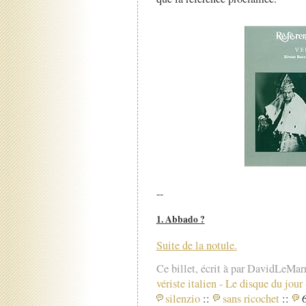
--
1. Abbado ?
Suite de la notule.
Ce billet, écrit à par DavidLeMar
vériste italien
-
Le disque du jour
silenzio
::
sans ricochet
::
6