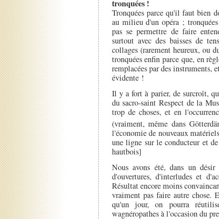
tronquées !
Tronquées parce qu'il faut bien d
au milieu d'un opéra ; tronquée
pas se permettre de faire ente
surtout avec des baisses de ten
collages (rarement heureux, ou d
tronquées enfin parce que, en règ
remplacées par des instruments, e
évidente !
Il y a fort à parier, de surcroît,
du sacro-saint Respect de la Mus
trop de choses, et en l'occurre
(vraiment, même dans Götter
l'économie de nouveaux matériels 
une ligne sur le conducteur et de
hautbois]
Nous avons été, dans un désir d
d'ouvertures, d'interludes et d'
Résultat encore moins convaincant
vraiment pas faire autre chose. 
qu'un jour, on pourra réutili
wagnéropathes à l'occasion du pre