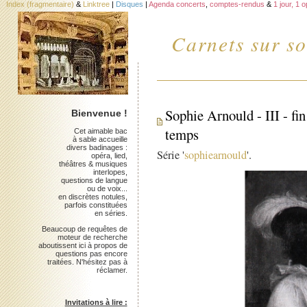
Index (fragmentaire)
&
Linktree
|
Disques
|
Agenda concerts
,
comptes-rendus
&
1 jour, 1 
Carnets sur so
Sophie Arnould - III - fin
Bienvenue !
temps
Cet aimable bac
à sable accueille
divers badinages :
Série '
sophiearnould
'.
opéra, lied,
théâtres & musiques
interlopes,
questions de langue
ou de voix...
en discrètes notules,
parfois constituées
en séries.
Beaucoup de requêtes de
moteur de recherche
aboutissent ici à propos de
questions pas encore
traitées. N'hésitez pas à
réclamer.
Invitations à lire :