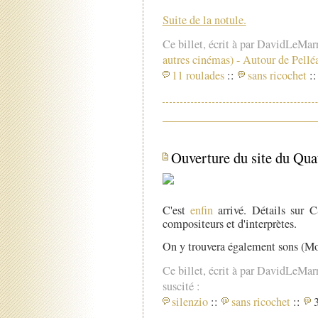
Suite de la notule.
Ce billet, écrit à par DavidLeMar
autres cinémas)
-
Autour de Pellé
11 roulades
::
sans ricochet
::
Ouverture du site du Qua
C'est
enfin
arrivé. Détails sur 
compositeurs et d'interprètes.
On y trouvera également sons (Mo
Ce billet, écrit à par DavidLeMar
suscité :
silenzio
::
sans ricochet
::
3