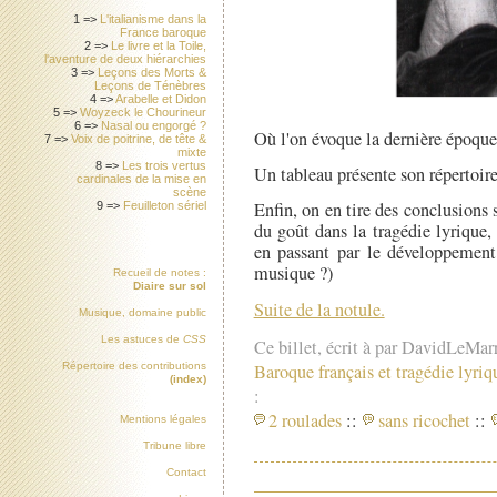
1 =>
L'italianisme dans la
France baroque
2 =>
Le livre et la Toile,
l'aventure de deux hiérarchies
3 =>
Leçons des Morts &
Leçons de Ténèbres
4 =>
Arabelle et Didon
5 =>
Woyzeck le Chourineur
6 =>
Nasal ou engorgé ?
Où l'on évoque la dernière époque
7 =>
Voix de poitrine, de tête &
mixte
8 =>
Les trois vertus
Un tableau présente son répertoi
cardinales de la mise en
scène
Enfin, on en tire des conclusions s
9 =>
Feuilleton sériel
du goût dans la tragédie lyrique,
en passant par le développement
musique ?)
Recueil de notes :
Diaire sur sol
Suite de la notule.
Musique, domaine public
Les astuces de
CSS
Ce billet, écrit à par DavidLeMar
Baroque français et tragédie lyriq
Répertoire des contributions
(index)
:
2 roulades
::
sans ricochet
::
Mentions légales
Tribune libre
Contact