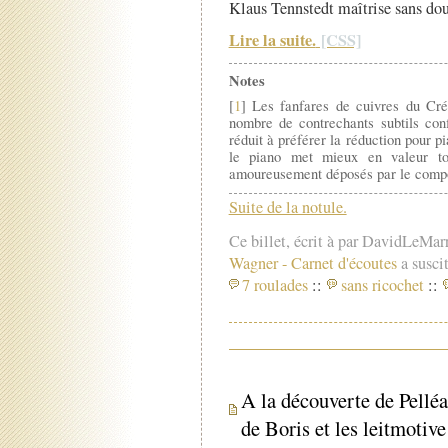
Klaus Tennstedt maîtrise sans dout
Lire la suite.
Notes
[
1
] Les fanfares de cuivres du Cr
nombre de contrechants subtils con
réduit à préférer la réduction pour p
le piano met mieux en valeur tou
amoureusement déposés par le compo
Suite de la notule.
Ce billet, écrit à par DavidLeMar
Wagner
-
Carnet d'écoutes
a suscit
7 roulades
::
sans ricochet
::
A la découverte de Pellé
de Boris et les leitmotive