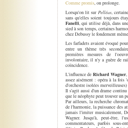
Comme promis
, on prolonge.
Lorsqu'on lit sur
Pelléas
, certai
sans qu'elles soient toujours ét
Fanelli
, qui utilise déjà, dans 
sied à son temps, certaines harm
chez Debussy le fondement même 
Les farfadets avaient évoqué pou
entre un thème très secondai
premières mesures de l'oeuv
involontaire, il n'y a guère de ra
coïncidence.
Richard Wagner
L'influence de
,
assez aisément : opéra à la fois '
d'orchestre isolées merveilleuses)
Il s'agit aussi d'un drame continu
que le néophyte peut trouver un pe
Par ailleurs, la recherche chroma
de l'harmonie, la puissance des a
jamais l'imiter musicalement, D
Wagner. Jusqu'à, peut-être, l'u
commentateurs, parfois sous-e