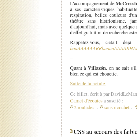
McCreesh
L'accompagnement de
à ses caractéristiques habitue
respiration, belles couleurs d'u
théâtre sans histrionisme, j
d'aujourd'hui, mais avec quelque 
d'effet gratuit ni de recherche oste
Rappelez-vous, c'était déjà
baaAAAAAARRbaaaaAAAARHA
--
Villazón
Quant à
, on ne sait s'
bien ce qui est chouette.
Suite de la notule.
Ce billet, écrit à par DavidLeMar
Carnet d'écoutes
a suscité :
2 roulades
::
sans ricochet
::
CSS au secours des faible