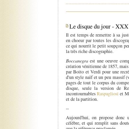
Le disque du jour - XXX
Il est temps de remettre à sa jus
en choeur par toutes les discogr
ce qui nourrit le petit soupçon p
la très riche discographie.
Boccanegra
est une oeuvre comp
création vénitienne de 1857, mais 
par Boito et Verdi pour une recré
d'un style naïf et un peu massif (
pages de tout le corpus du compo
disque, seule la version de R
incontournables
Raspagliosi
et Mo
et de la partition.
--
Aujourd'hui, on propose donc un
célèbre, et qui remplit sans dout
que la référence proclamée.