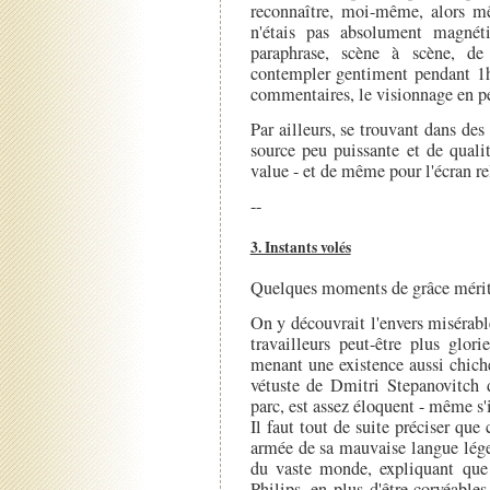
reconnaître, moi-même, alors mê
n'étais pas absolument magnét
paraphrase, scène à scène, de 
contempler gentiment pendant 1h4
commentaires, le visionnage en pe
Par ailleurs, se trouvant dans des 
source peu puissante et de quali
value - et de même pour l'écran r
--
3. Instants volés
Quelques moments de grâce mérita
On y découvrait l'envers misérabl
travailleurs peut-être plus glor
menant une existence aussi chich
vétuste de Dmitri Stepanovitch d
parc, est assez éloquent - même s'i
Il faut tout de suite préciser que
armée de sa mauvaise langue légen
du vaste monde, expliquant que 
Philips, en plus d'être corvéables