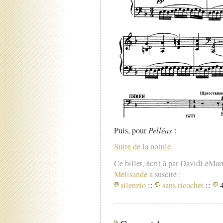
Puis, pour
Pelléas
:
Suite de la notule.
Ce billet, écrit à par DavidLeMar
Mélisande
a suscité :
silenzio
::
sans ricochet
::
4