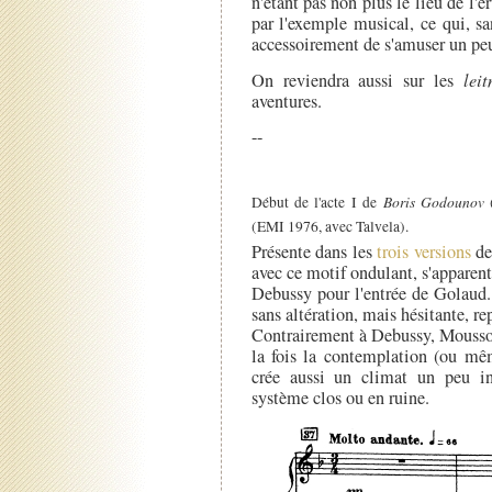
n'étant pas non plus le lieu de l'é
par l'exemple musical, ce qui, san
accessoirement de s'amuser un pe
On reviendra aussi sur les
lei
aventures.
--
Boris Godounov
Début de l'acte I de
(
(EMI 1976, avec Talvela).
Présente dans les
trois versions
d
avec ce motif ondulant, s'apparente
Debussy pour l'entrée de Golaud.
sans altération, mais hésitante, rep
Contrairement à Debussy, Moussor
la fois la contemplation (ou mêm
crée aussi un climat un peu i
système clos ou en ruine.