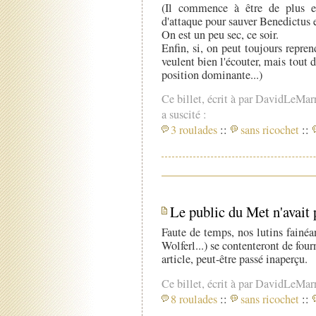
(Il commence à être de plus e
d'attaque pour sauver Benedictus e
On est un peu sec, ce soir.
Enfin, si, on peut toujours repre
veulent bien l'écouter, mais tou
position dominante...)
Ce billet, écrit à par DavidLeMar
a suscité :
3 roulades
::
sans ricochet
::
Le public du Met n'avait
Faute de temps, nos lutins fainéa
Wolferl...) se contenteront de four
article, peut-être passé inaperçu.
Ce billet, écrit à par DavidLeMar
8 roulades
::
sans ricochet
::