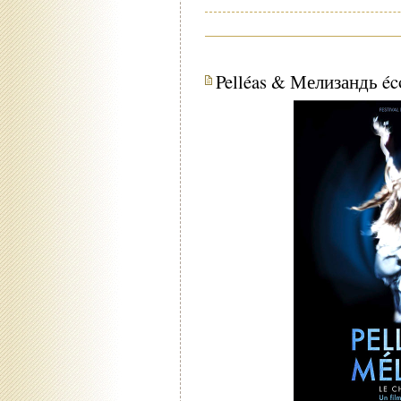
Pelléas & Мелизандь éc