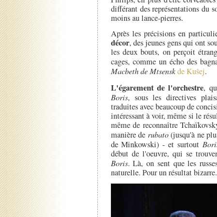
différant des représentations du s
moins au lance-pierres.
Après les précisions en particuli
décor
, des jeunes gens qui ont sou
les deux bouts, on perçoit étran
cages, comme un écho des bagna
Macbeth de Mtsensk
de Kušej
.
L'égarement de l'orchestre
, qu
Boris
, sous les directives pla
traduites avec beaucoup de concisi
intéressant à voir, même si le rés
même de reconnaître Tchaïkovsky
manière de
rubato
(jusqu'à ne plus
de Minkowski) - et surtout
Bor
début de l'oeuvre, qui se trouve
Boris
. Là, on sent que les russe
naturelle. Pour un résultat bizarre