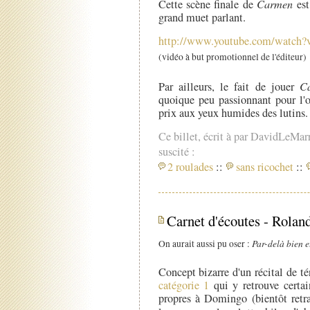
Cette scène finale de
Carmen
est
grand muet parlant.
http://www.youtube.com/watch
(vidéo à but promotionnel de l'éditeur)
Par ailleurs, le fait de jouer
C
quoique peu passionnant pour l'
prix aux yeux humides des lutins.
Ce billet, écrit à par DavidLeMar
suscité :
2 roulades
::
sans ricochet
::
Carnet d'écoutes - Roland
Par-delà bien e
On aurait aussi pu oser :
Concept bizarre d'un récital de t
catégorie 1
qui y retrouve certai
propres à Domingo (bientôt retra