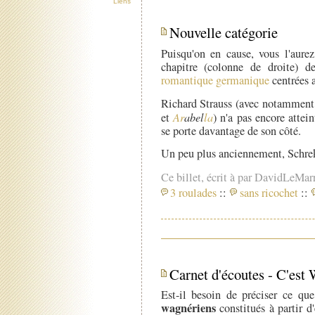
Liens
Nouvelle catégorie
Puisqu'on en cause, vous l'aurez
chapitre (colonne de droite) d
romantique germanique
centrées 
Richard Strauss (avec notamment
et
Ar
abel
la
) n'a pas encore attein
se porte davantage de son côté.
Un peu plus anciennement, Schrek
Ce billet, écrit à par DavidLeMar
3 roulades
::
sans ricochet
::
Carnet d'écoutes - C'est
Est-il besoin de préciser ce q
wagnériens
constitués à partir d