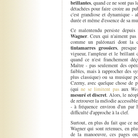
brillantes
, quand ce ne sont pas l
détachées pour faire croire au p
c'est grandiose et dynamique - a
durée et même d'essence de sa musi
Ce malentendu persiste depuis
Wagner
. Ceux qui n'aiment pas 
comme un paléonazi dont la car
tintamarres grossiers
, presque
vigueur, l'ampleur et le brillan
quand ce n'est franchement déçu
Maître - pas seulement des opér
faibles, mais à rapprocher des 
plus classique) ou sa musique po
Czerny, avec quelque chose de p
(qui
ne se limitent pas
aux
We
mesuré et discret
. Alors, le néo
de retrouver la mélodie accessibl
- à fréquence environ d'un par 
difficulté d'approche à la clef.
Surtout, en plus du fait que ce ne
Wagner qui sont retenues, en plu
de la manoeuvre, ces pages orch