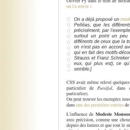
Olivier Py dans le film de Bézia
on l'a relevé
:
On a déjà proposé un
mode
Pelléas, que les différent
précisément, par l'exempl
surtout un point un peu
différents de ceux que la tra
on n'est pas en accord avec
qui en fait des motifs-déco
Strauss et Franz Schreker
eux, qui plus est), ce q
semble.]
CSS avait même relevé quelques c
particulier de
Parsifal
, dans c
particulier).
On peut trouver les exemples musi
dans
une des premières entrées
de 
Modeste Mousso
L'influence de
avec précision, comme une chose 
depuis des lustres et que tout le 