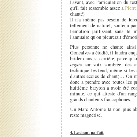
l'avant, avec l'articulation du 
qu'il fait ressemble assez à
Pierr
chanté).
Il n'a même pas besoin de forcer
tellement de naturel, soutenu pa
l'émotion jaillissent sans le m
l'annuaire qu'on pleurerait d'émot
Plus personne ne chante ains
Goncalves a étudié, il faudra enquê
brider dans sa carrière, parce qu
legato
sur voix sombrée, des aig
technique les tend, même si les s
d'autres écoles de chant)… On m
donc à prendre avec toutes les pr
huitième baryton a avoir été con
minute, ce qui atteste d'un ran
grands chanteurs francophones.
Un Marc-Antoine là non plus ab
reste magnétisé.
4. Le chant parfait