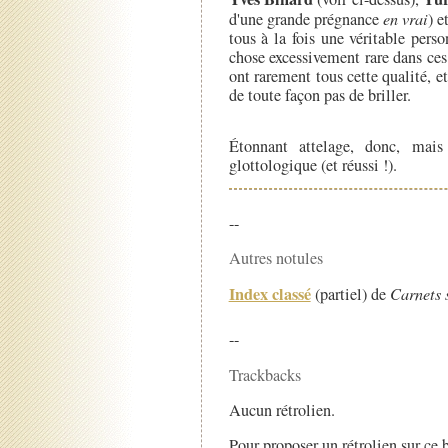
d'une grande prégnance
en vrai
) e
tous à la fois une véritable perso
chose excessivement rare dans ce
ont rarement tous cette qualité, e
de toute façon pas de briller.
Étonnant attelage, donc, mais
glottologique (et réussi !).
--
Autres notules
Index classé
(partiel) de
Carnets 
--
Trackbacks
Aucun rétrolien.
Pour proposer un rétrolien sur ce b