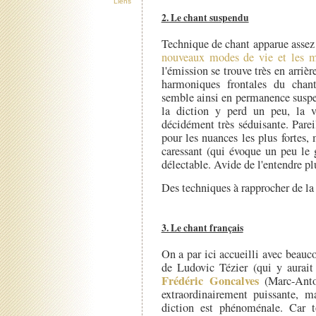
Liens
2. Le chant suspendu
Technique de chant apparue asse
nouveaux modes de vie et les m
l'émission se trouve très en arrière
harmoniques frontales du chan
semble ainsi en permanence suspe
la diction y perd un peu, la v
décidément très séduisante. Pare
pour les nuances les plus fortes,
caressant (qui évoque un peu l
délectable. Avide de l'entendre p
Des techniques à rapprocher de la
3. Le chant français
On a par ici accueilli avec beau
de Ludovic Tézier (qui y aurait
Frédéric Goncalves
(Marc-Antoi
extraordinairement puissante, ma
diction est phénoménale. Car 