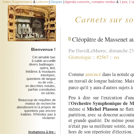
Index (fragmentaire)
&
Linktree
|
Disques
|
Agenda concerts
,
comptes-rendus
&
1 jour, 1 
Carnets sur so
Cléopâtre de Massenet au
Bienvenue !
Par DavidLeMarrec, dimanche 23
Glottologie
::
#2567
::
rss
Cet aimable bac
à sable accueille
divers badinages :
opéra, lied,
théâtres & musiques
Comme
annoncé
dans la notule qu
interlopes,
questions de langue
un travail de longue haleine. Mai
ou de voix...
en discrètes notules,
parce qu'il y aura d'autres sujets à 
parfois constituées
en séries.
Peu à dire sur l'exécution d'un
Beaucoup de requêtes de
Orchestre Symphonique de M
l'
moteur de recherche
Michel Plasson
aboutissent ici à propos de
même si
ne flatt
questions pas encore
partition, avec sa douceur accout
traitées. N'hésitez pas à
réclamer.
et grande qualité. De même pou
n'était pas sa meilleure soirée,
hors de son répertoire d'élection
Invitations à lire :