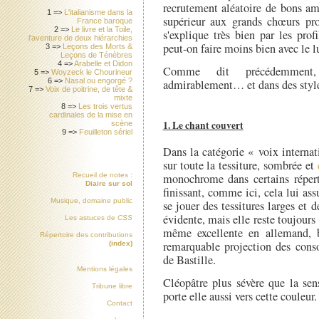
recrutement aléatoire de bons am
1 =>
L'italianisme dans la
supérieur aux grands chœurs prof
France baroque
2 =>
Le livre et la Toile,
s'explique très bien par les pro
l'aventure de deux hiérarchies
peut-on faire moins bien avec le l
3 =>
Leçons des Morts &
Leçons de Ténèbres
4 =>
Arabelle et Didon
Comme dit précédemment, 
5 =>
Woyzeck le Chourineur
6 =>
Nasal ou engorgé ?
admirablement… et dans des styles
7 =>
Voix de poitrine, de tête &
mixte
8 =>
Les trois vertus
cardinales de la mise en
1. Le chant couvert
scène
9 =>
Feuilleton sériel
Dans la catégorie « voix interna
sur toute la tessiture, sombrée et
monochrome dans certains répert
Recueil de notes :
Diaire sur sol
finissant, comme ici, cela lui ass
Musique, domaine public
se jouer des tessitures larges et 
évidente, mais elle reste toujours 
Les astuces de
CSS
même excellente en allemand, b
Répertoire des contributions
remarquable projection des conso
(index)
de Bastille.
Mentions légales
Cléopâtre plus sévère que la sen
Tribune libre
porte elle aussi vers cette couleur.
Contact