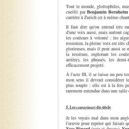
Tout le monde, glottophiles, mas
Benjamin Bernheim
cueilli par
carrière à Zurich (et à même chant
Il faut dire qu'on entend très 
d'une voix aussi, mais surtout cap
les couleurs à volonté : les aigu
rossinien, la pleine voix est très
glorieuses, mais il peut aussi se 
la tessiture, explorant les coul
arrière), les phrasés, les demi-
efficacement projeté.
À l'acte III, il se laisse un peu t
mon sens il devrait considérer l
plus souple : elle est à la fois 
rarement entendue dans une salle 
5. Les
comprimari
du siècle
Je les voyais mal dans mon angle
l'œuvre pour repérer qui faisait 
Yves Binard
Yur
(voir ci-dessus),