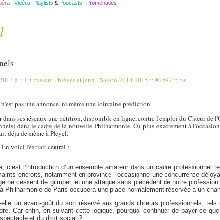
opéra
|
Vidéos
,
Playlists
&
Podcasts
|
Promenades
l
nnels
 2014 à
::
En passant - brèves et jeux
-
Saison 2014-2015
::
#2597
::
rss
e n'est pas une annonce, ni même une lointaine prédiction.
ler dans ses réseaux une pétition, disponible en ligne, contre l'emploi du Chœur de l
onnels) dans le cadre de la nouvelle Philharmonie. Ou plus exactement à l'occasion
tait déjà de même à Pleyel.
. En voici l'extrait central :
, c’est l’introduction d’un ensemble amateur dans un cadre professionnel te
 maints endroits, notamment en province - occasionne une concurrence déloya
ge ne cessent de grimper, et une attaque sans précédent de notre profession 
a Philharmonie de Paris occupera une place normalement réservée à un chante
-elle un avant-goût du sort réservé aux grands chœurs professionnels, tels 
re. Car enfin, en suivant cette logique, pourquoi continuer de payer ce que 
spectacle et du droit social ?