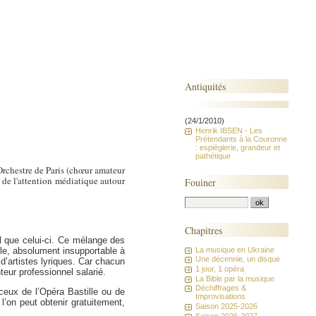
Antiquités
(24/1/2010)
Henrik IBSEN - Les
Prétendants à la Couronne
: espièglerie, grandeur et
pathétique
'Orchestre de Paris (chœur amateur
 de l'attention médiatique autour
Fouiner
Chapitres
l que celui-ci. Ce mélange des
La musique en Ukraine
le, absolument insupportable à
Une décennie, un disque
d’artistes lyriques. Car chacun
1 jour, 1 opéra
ur professionnel salarié.
La Bible par la musique
Déchiffrages &
ceux de l’Opéra Bastille ou de
Improvisations
l’on peut obtenir gratuitement,
Saison 2025-2026
Saison 2026-2027