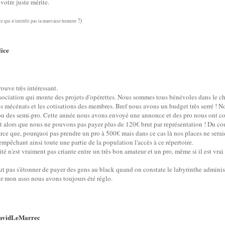
otre juste mérite.
!)
ce qui n'interdit pas la mauvaise humeur
lice
trouve très intéressant.
ssociation qui monte des projets d'opérettes. Nous sommes tous bénévoles dans le cho
s mécénats et les cotisations des membres. Bref nous avons un budget très serré ! N
ou des semi-pro. Cette année nous avons envoyé une annonce et des pro nous ont con
ut alors que nous ne pouvons pas payer plus de 120€ brut par représentation ! Du c
ce que, pourquoi pas prendre un pro à 500€ mais dans ce cas là nos places ne seraien
mpêchant ainsi toute une partie de la population l'accès à ce répertoire.
lité n'est vraiment pas criante entre un très bon amateur et un pro, même si il est vra
aut pas s'étonner de payer des gens au black quand on constate le labyrinthe adminis
ur mon asso nous avons toujours été réglo.
avidLeMarrec