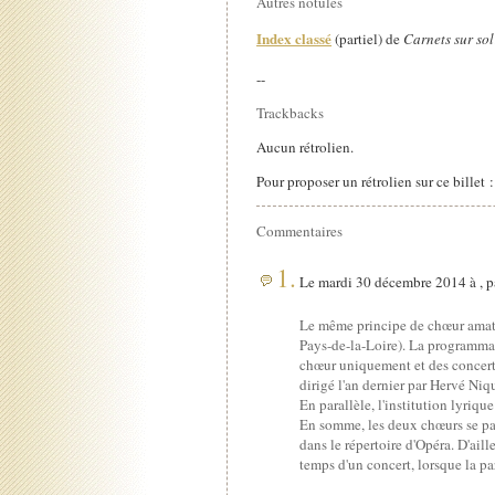
Autres notules
Index classé
(partiel) de
Carnets sur sol
--
Trackbacks
Aucun rétrolien.
Pour proposer un rétrolien sur ce billet 
Commentaires
1.
Le mardi 30 décembre 2014 à , 
Le même principe de chœur amateu
Pays-de-la-Loire). La programmat
chœur uniquement et des concerts
dirigé l'an dernier par Hervé Niqu
En parallèle, l'institution lyri
En somme, les deux chœurs se part
dans le répertoire d'Opéra. D'aill
temps d'un concert, lorsque la pa