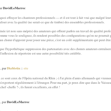
DavidLeMarrec
par
quoi effrayer les chanteurs professionnels — et il est tout à fait vrai que malgré leur
liser avec la qualité (ne serait-ce que de timbre) des ensembles professionnels.
née (et non sans mépris) des amateurs qui offrent parfois un travail de qualité profe
omme vous le soulignez, ils rendent possibles des configurations qu'on ne pourrait 
un chœur d'appoint pour jouer une pièce, c'est un coût supplémentaire qui peut être 
 que l'hypothétique suppression des partenariats avec des chœurs amateurs entraîner
inflexion de répertoire est une autre possibilité très crédible.
Diablotin
, par
::
site
 ce sont ceux de l'Opéra national du Rhin ;-) J'ai plein d'amis allemands qui vienne
'exportent régulièrement à l'étranger. Pour ma part, je peux dire que dans le Vaisse
ef -cheffe ?-, ils furent excellents, en effet !
DavidLeMarrec
, par