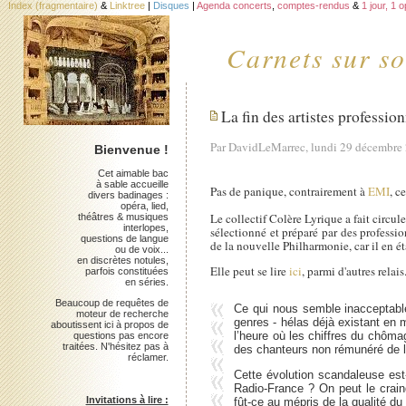
Index (fragmentaire)
&
Linktree
|
Disques
|
Agenda concerts
,
comptes-rendus
&
1 jour, 1 
Carnets sur so
La fin des artistes professio
Par DavidLeMarrec, lundi 29 décembre
Bienvenue !
Cet aimable bac
à sable accueille
Pas de panique, contrairement à
EMI
, c
divers badinages :
opéra, lied,
Le collectif Colère Lyrique a fait circu
théâtres & musiques
interlopes,
sélectionné et préparé par des professi
questions de langue
de la nouvelle Philharmonie, car il en é
ou de voix...
en discrètes notules,
Elle peut se lire
ici
, parmi d'autres relais
parfois constituées
en séries.
Beaucoup de requêtes de
Ce qui nous semble inacceptable
moteur de recherche
genres - hélas déjà existant en
aboutissent ici à propos de
l’heure où les chiffres du chôma
questions pas encore
traitées. N'hésitez pas à
des chanteurs non rémunéré de l
réclamer.
Cette évolution scandaleuse est
Radio-France ? On peut le craind
Invitations à lire :
fût-ce au mépris de la qualité du 