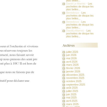
plus belles...
David Le Marrec -
Les
pochettes de disque les
plus belles...
Benedictus -
Les
pochettes de disque les
plus belles...
Benedictus -
Les
pochettes de disque les
plus belles...
DavidLeMarrec -
Les
pochettes de disque les
plus belles...
Archives
eur et l'orchestre et vivotons
ous réservons toujours les
juillet 2026
tacté, nous faisant savoir
juin 2026
mai 2026
oup nous prenons des semi pro
avril 2026
t plus à 10€ ! Il est hors de
mars 2026
février 2026
i que nous ne faisons pas de
janvier 2026
décembre 2025
novembre 2025
tratif pour déclarer une
octobre 2025
septembre 2025
août 2025
juillet 2025
juin 2025
mai 2025
avril 2025
mars 2025