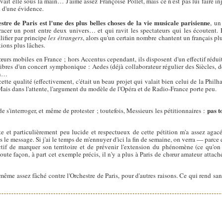
ait elle sous la main… J'aime assez Françoise Pollet, mais ce n'est pas lui faire i
en d'une évidence.
tre de Paris est l'une des plus belles choses de la vie musicale parisienne
, un
acer un pont entre deux univers… et qui ravit les spectateurs qui les écoutent.
ifier par principe
les étrangers
, alors qu'un certain nombre chantent un français pl
tions plus lâches.
œurs mobiles en France ; hors Accentus cependant, ils disposent d'un effectif réduit,
libres d'un concert symphonique : Aedes (déjà collaborateur régulier des Siècles, 
in…
tte qualité (effectivement, c'était un beau projet qui valait bien celui de la Phil
 Mais dans l'attente, l'argument du modèle de l'Opéra et de Radio-France porte peu.
pas t
 de s'interroger, et même de protester ; toutefois, Messieurs les pétitionnaires :
et particulièrement peu lucide et respectueux de cette pétition m'a assez agacé,
 le message. Si j'ai le temps de m'ennuyer d'ici la fin de semaine, on verra — parce 
ectif de marquer son territoire et de prévenir l'extension du phénomène (ce qu'on
ute façon, à part cet exemple précis, il n'y a plus à Paris de chœur amateur attach
-même assez fâché contre l'Orchestre de Paris, pour d'autres raisons. Ce qui rend s