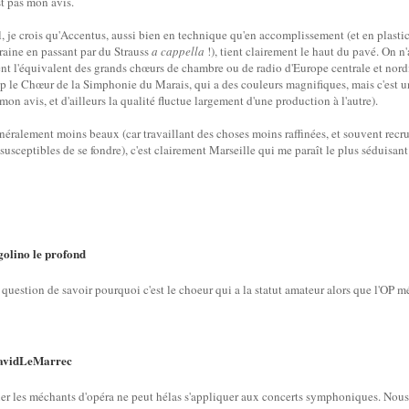
est pas mon avis.
, je crois qu'Accentus, aussi bien en technique qu'en accomplissement (et en plastic
raine en passant par du Strauss
a cappella
!), tient clairement le haut du pavé. On 
ent l'équivalent des grands chœurs de chambre ou de radio d'Europe centrale et nord
 le Chœur de la Simphonie du Marais, qui a des couleurs magnifiques, mais c'est un c
on avis, et d'ailleurs la qualité fluctue largement d'une production à l'autre).
énéralement moins beaux (car travaillant des choses moins raffinées, et souvent rec
susceptibles de se fondre), c'est clairement Marseille qui me paraît le plus séduisant
olino le profond
a question de savoir pourquoi c'est le choeur qui a la statut amateur alors que l'OP m
avidLeMarrec
er les méchants d'opéra ne peut hélas s'appliquer aux concerts symphoniques. Nou