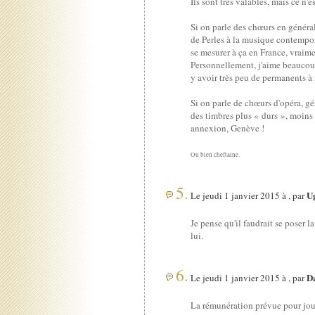
Ils sont très valables, mais ce n'
Si on parle des chœurs en général
de Perles à la musique contempo
se mesurer à ça en France, vraim
Personnellement, j'aime beaucoup
y avoir très peu de permanents à m
Si on parle de chœurs d'opéra, g
des timbres plus « durs », moins 
annexion, Genève !
Ou bien cheftaine.
5.
Ug
Le jeudi 1 janvier 2015 à , par
Je pense qu'il faudrait se poser l
lui.
6.
D
Le jeudi 1 janvier 2015 à , par
La rémunération prévue pour jou