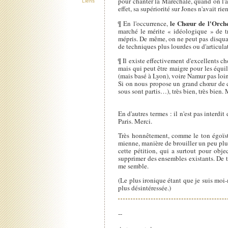
pour chanter la Maréchale, quand on l'av
Liens
effet, sa supériorité sur Jones n'avait ri
le Chœur de l'Orches
¶ En l'occurrence,
marché le mérite « idéologique » de tr
mépris. De même, on ne peut pas disqual
de techniques plus lourdes ou d'articula
¶ Il existe effectivement d'excellents ch
mais qui peut être maigre pour les équi
(mais basé à Lyon), voire Namur pas lo
Si on nous propose un grand chœur de ce
sous sont partis…), très bien, très bien.
En d'autres termes : il n'est pas interdit
Paris. Merci.
Très honnêtement, comme le ton égoïste 
mienne, manière de brouiller un peu plus
cette pétition, qui a surtout pour obj
supprimer des ensembles existants. De to
me semble.
(Le plus ironique étant que je suis moi
plus désintéressée.)
--