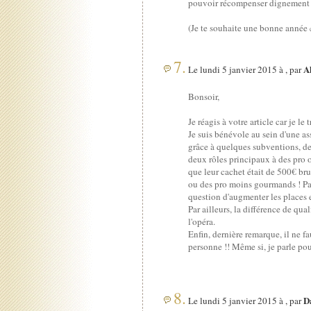
pouvoir récompenser dignement v
(Je te souhaite une bonne année
7.
A
Le lundi 5 janvier 2015 à , par
Bonsoir,
Je réagis à votre article car je le 
Je suis bénévole au sein d'une a
grâce à quelques subventions, de
deux rôles principaux à des pro 
que leur cachet était de 500€ br
ou des pro moins gourmands ! Par
question d'augmenter les places e
Par ailleurs, la différence de qua
l'opéra.
Enfin, dernière remarque, il ne f
personne !! Même si, je parle po
8.
D
Le lundi 5 janvier 2015 à , par