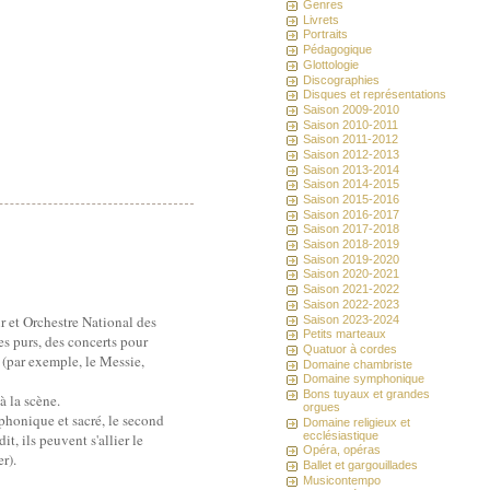
Genres
Livrets
Portraits
Pédagogique
Glottologie
Discographies
Disques et représentations
Saison 2009-2010
Saison 2010-2011
Saison 2011-2012
Saison 2012-2013
Saison 2013-2014
Saison 2014-2015
Saison 2015-2016
Saison 2016-2017
Saison 2017-2018
Saison 2018-2019
Saison 2019-2020
Saison 2020-2021
Saison 2021-2022
Saison 2022-2023
r et Orchestre National des
Saison 2023-2024
Petits marteaux
s purs, des concerts pour
Quatuor à cordes
 (par exemple, le Messie,
Domaine chambriste
Domaine symphonique
Bons tuyaux et grandes
à la scène.
orgues
mphonique et sacré, le second
Domaine religieux et
ecclésiastique
t, ils peuvent s'allier le
Opéra, opéras
r).
Ballet et gargouillades
Musicontempo