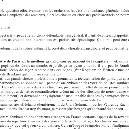
table question effectivement : si les orchestres (et c'est une tendance générale, m
tent à employer des amateurs, alors les chœurs ou choristes professionnels ne pourr
 choisi.
spectacle » peut être un choix défendable : en général, il s'agit de chœurs d'appoin
ans des œuvres où son intervention est parfois très épisodique. Ça aurait peut-ê
oulement de la soirée, même si la prestation chorale est médiocre, et peut permettre 
stre de Paris
le meilleur grand chœur permanent de la capitale
est
— et, osons l
 pupitres de ténors au monde, et je dis ça en ayant entendu il y a peu le Rund
n faire l'écho de façon répétée dans ces pages (War Requiem de Britten d'une d
s de Bruckner qu'on puisse entendre…).
t, des grands chœurs professionnels permanents, recrutés selon des principes abs
harmoniques et sonnent mal, parce qu'on embauche des voix de solistes sombres,
ela n'a pas de sens dans un chœur où, précisément, l'effet de masse permet de ch
 harmoniques denses et contradictoires créent même des illusions de notes fausses (
duellement), et deviennent physiquement insoutenable dans les dynamiques fortes
a, où les spectateurs ont pu croire imploser sous la pression de l'air…
grammes très alléchants (dernièrement, du Clara Schumann ou les Vêpres de Rach
ce : le résultat est trop frustrant, je ressors plus bougon qu'enchanté du concert…
ntre l'embauche des chanteurs étrangers en France, certains aspects de la revend
ibuer du répertoire français à des gens qui le parlent mal », « les chœurs amateurs
 valeureux que soi qu'on va convaincre. Cela m'évoque Françoise Pollet s'indignan