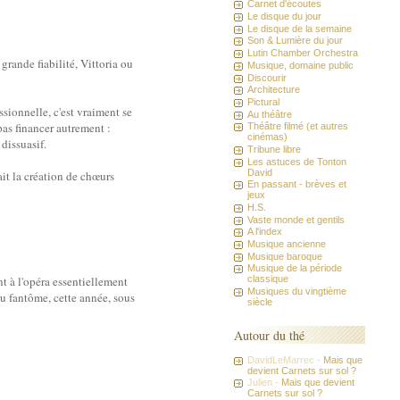
Carnet d'écoutes
Le disque du jour
Le disque de la semaine
Son & Lumière du jour
Lutin Chamber Orchestra
 grande fiabilité, Vittoria ou
Musique, domaine public
Discourir
Architecture
Pictural
ssionnelle, c'est vraiment se
Au théâtre
pas financer autrement :
Théâtre filmé (et autres
cinémas)
dissuasif.
Tribune libre
Les astuces de Tonton
David
ait la création de chœurs
En passant - brèves et
jeux
H.S.
Vaste monde et gentils
A l'index
Musique ancienne
Musique baroque
Musique de la période
nt à l'opéra essentiellement
classique
Musiques du vingtième
au fantôme, cette année, sous
siècle
Autour du thé
DavidLeMarrec -
Mais que
devient Carnets sur sol ?
Julien -
Mais que devient
Carnets sur sol ?