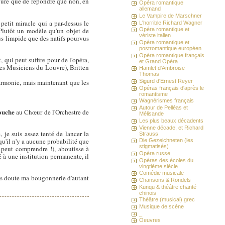
njure que de répondre que non, en
Opéra romantique
allemand
Le Vampire de Marschner
 petit miracle qui a par-dessus le
L'horrible Richard Wagner
 Plutôt un modèle qu'un objet de
Opéra romantique et
vériste italien
us limpide que des natifs pourvus
Opéra romantique et
postromantique européen
Opéra romantique français
 qui peut suffire pour de l'opéra,
et Grand Opéra
des Musiciens du Louvre), Britten
Hamlet d'Ambroise
Thomas
harmonie, mais maintenant que les
Sigurd d'Ernest Reyer
Opéras français d'après le
romantisme
Wagnérismes français
Autour de Pelléas et
ouche
au Chœur de l'Orchestre de
Mélisande
Les plus beaux décadents
Vienne décade, et Richard
 je suis assez tenté de lancer la
Strauss
qu'il n'y a aucune probabilité que
Die Gezeichneten (les
stigmatisés)
 peut comprendre !), aboutisse à
Opéra russe
é à une institution permanente, il
Opéras des écoles du
vingtième siècle
Comédie musicale
ans doute ma bougonnerie d'autant
Chansons & Rondels
Kunqu & théâtre chanté
chinois
Théâtre (musical) grec
Musique de scène
_
Oeuvres