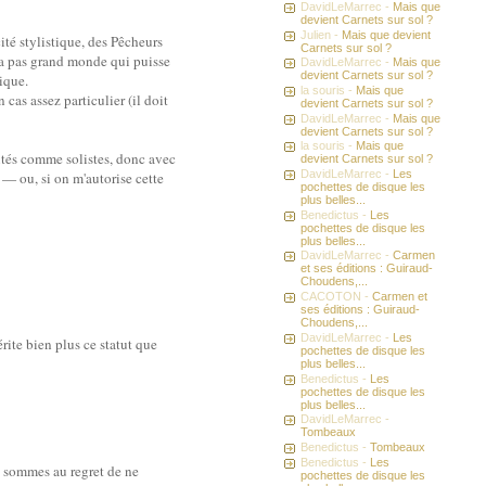
DavidLeMarrec -
Mais que
devient Carnets sur sol ?
Julien -
Mais que devient
ité stylistique, des Pêcheurs
Carnets sur sol ?
n'a pas grand monde qui puisse
DavidLeMarrec -
Mais que
devient Carnets sur sol ?
ique.
la souris -
Mais que
as assez particulier (il doit
devient Carnets sur sol ?
DavidLeMarrec -
Mais que
devient Carnets sur sol ?
la souris -
Mais que
rutés comme solistes, donc avec
devient Carnets sur sol ?
DavidLeMarrec -
Les
 — ou, si on m'autorise cette
pochettes de disque les
plus belles...
Benedictus -
Les
pochettes de disque les
plus belles...
DavidLeMarrec -
Carmen
et ses éditions : Guiraud-
Choudens,...
CACOTON -
Carmen et
ses éditions : Guiraud-
Choudens,...
DavidLeMarrec -
Les
érite bien plus ce statut que
pochettes de disque les
plus belles...
Benedictus -
Les
pochettes de disque les
plus belles...
DavidLeMarrec -
Tombeaux
Benedictus -
Tombeaux
Benedictus -
Les
s sommes au regret de ne
pochettes de disque les