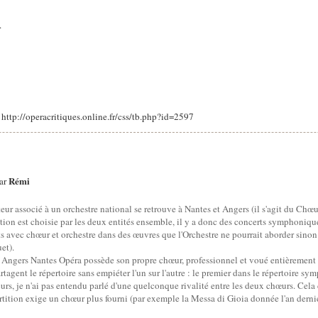
.
: http://operacritiques.online.fr/css/tb.php?id=2597
Rémi
par
r associé à un orchestre national se retrouve à Nantes et Angers (il s'agit du Chœu
ion est choisie par les deux entités ensemble, il y a donc des concerts symphonique
 avec chœur et orchestre dans des œuvres que l'Orchestre ne pourrait aborder sinon
et).
que Angers Nantes Opéra possède son propre chœur, professionnel et voué entièrement 
agent le répertoire sans empiéter l'un sur l'autre : le premier dans le répertoire sy
eurs, je n'ai pas entendu parlé d'une quelconque rivalité entre les deux chœurs. Cela di
rtition exige un chœur plus fourni (par exemple la Messa di Gioia donnée l'an dernie