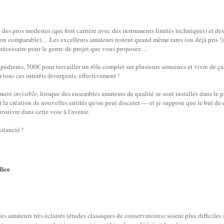
ge des pros modestes (qui font carrière avec des instruments limités techniques) et de
tion comparable)… Les excellents amateurs restent quand même rares (ou déjà pris !),
 nécessaire pour le genre de projet que vous proposez…
édients, 500€ pour travailler un rôle complet sur plusieurs semaines et vivre de ç
 tous ces intérêts divergents, effectivement !
main invisible
, lorsque des ensembles amateurs de qualité se sont installés dans le 
our la création de nouvelles entités qu'on peut discuter — et je suppose que le but de 
rsuivre dans cette voie à l'avenir.
stancié !
lice
 des amateurs très éclairés (études classiques de conservatoires) soient plus difficile