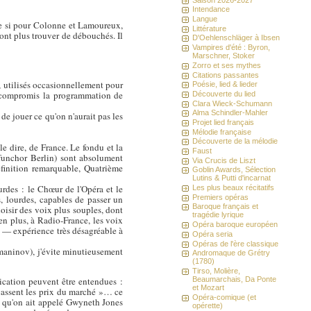
Intendance
Langue
ême si pour Colonne et Lamoureux,
Littérature
ont plus trouver de débouchés. Il
D'Oehlenschläger à Ibsen
Vampires d'été : Byron,
Marschner, Stoker
Zorro et ses mythes
Citations passantes
t, utilisés occasionnellement pour
Poésie, lied & lieder
tre compromis la programmation de
Découverte du lied
Clara Wieck-Schumann
Alma Schindler-Mahler
de jouer ce qu'on n'aurait pas les
Projet lied français
Mélodie française
Découverte de la mélodie
e dire, de France. Le fondu et la
Faust
funchor Berlin) sont absolument
Via Crucis de Liszt
éfinition remarquable, Quatrième
Goblin Awards, Sélection
Lutins & Putti d'incarnat
urdes : le Chœur de l'Opéra et le
Les plus beaux récitatifs
 lourdes, capables de passer un
Premiers opéras
Baroque français et
oisir des voix plus souples, dont
tragédie lyrique
en plus, à Radio-France, les voix
Opéra baroque européen
 — expérience très désagréable à
Opéra seria
Opéras de l'ère classique
maninov), j'évite minutieusement
Andromaque de Grétry
(1780)
Tirso, Molière,
ication peuvent être entendues :
Beaumarchais, Da Ponte
et Mozart
 cassent les prix du marché »… ce
Opéra-comique (et
t qu'on ait appelé Gwyneth Jones
opérette)