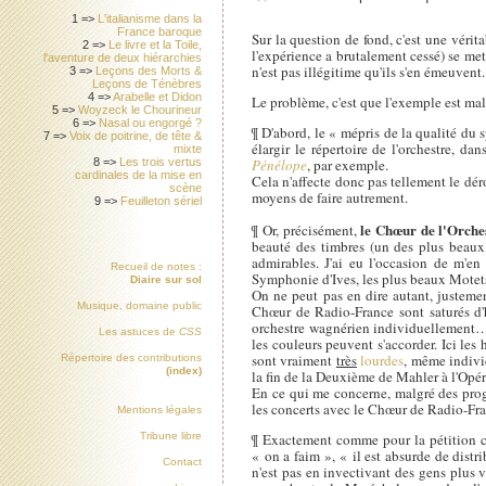
1 =>
L'italianisme dans la
France baroque
Sur la question de fond, c'est une véri
2 =>
Le livre et la Toile,
l'expérience a brutalement cessé) se met
l'aventure de deux hiérarchies
n'est pas illégitime qu'ils s'en émeuvent.
3 =>
Leçons des Morts &
Leçons de Ténèbres
4 =>
Arabelle et Didon
Le problème, c'est que l'exemple est mal
5 =>
Woyzeck le Chourineur
6 =>
Nasal ou engorgé ?
¶ D'abord, le « mépris de la qualité du 
7 =>
Voix de poitrine, de tête &
élargir le répertoire de l'orchestre, d
mixte
8 =>
Les trois vertus
Pénélope
, par exemple.
cardinales de la mise en
Cela n'affecte donc pas tellement le dér
scène
moyens de faire autrement.
9 =>
Feuilleton sériel
le Chœur de l'Orche
¶ Or, précisément,
beauté des timbres (un des plus beaux
admirables. J'ai eu l'occasion de m'e
Recueil de notes :
Symphonie d'Ives, les plus beaux Motet
Diaire sur sol
On ne peut pas en dire autant, justemen
Musique, domaine public
Chœur de Radio-France sont saturés d'
orchestre wagnérien individuellement… C
Les astuces de
CSS
les couleurs peuvent s'accorder. Ici les
sont vraiment
très
lourdes
, même indivi
Répertoire des contributions
(index)
la fin de la Deuxième de Mahler à l'Opér
En ce qui me concerne, malgré des pro
les concerts avec le Chœur de Radio-Fran
Mentions légales
¶ Exactement comme pour la pétition co
Tribune libre
« on a faim », « il est absurde de distr
Contact
n'est pas en invectivant des gens plus