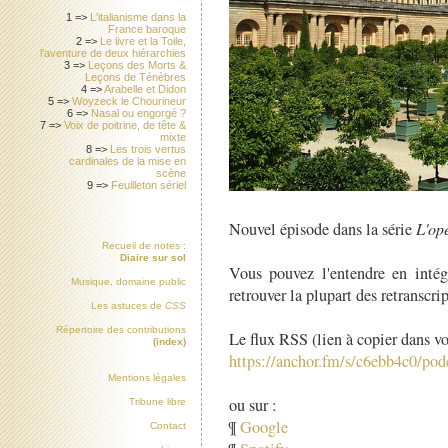
1 =>
L'italianisme dans la
France baroque
2 =>
Le livre et la Toile,
l'aventure de deux hiérarchies
3 =>
Leçons des Morts &
Leçons de Ténèbres
4 =>
Arabelle et Didon
5 =>
Woyzeck le Chourineur
6 =>
Nasal ou engorgé ?
7 =>
Voix de poitrine, de tête &
mixte
8 =>
Les trois vertus
cardinales de la mise en
scène
9 =>
Feuilleton sériel
Nouvel épisode dans la série
L'op
Recueil de notes :
Diaire sur sol
Vous pouvez l'entendre en intégr
Musique, domaine public
retrouver la plupart des retranscrip
Les astuces de
CSS
Répertoire des contributions
Le flux RSS (lien à copier dans vo
(index)
https://anchor.fm/s/c6ebb4c0/podc
Mentions légales
ou sur :
Tribune libre
¶
Google
Contact