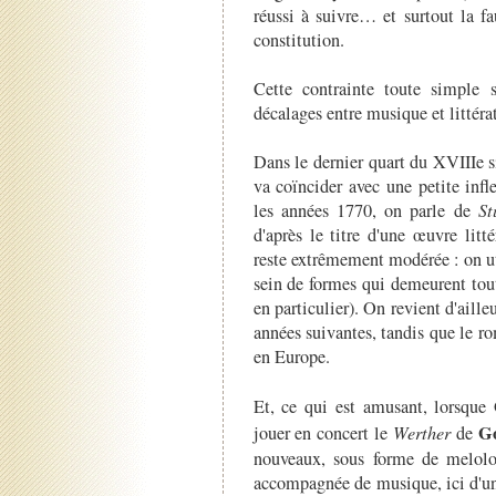
réussi à suivre… et surtout la f
constitution.
Cette contrainte toute simple s
décalages entre musique et littéra
Dans le dernier quart du XVIIIe s
va coïncider avec une petite inf
les années 1770, on parle de
St
d'après le titre d'une œuvre litt
reste extrêmement modérée : on ut
sein de formes qui demeurent tou
en particulier). On revient d'aill
années suivantes, tandis que le r
en Europe.
Et, ce qui est amusant, lorsqu
Go
jouer en concert le
Werther
de
nouveaux, sous forme de melol
accompagnée de musique, ici d'un 