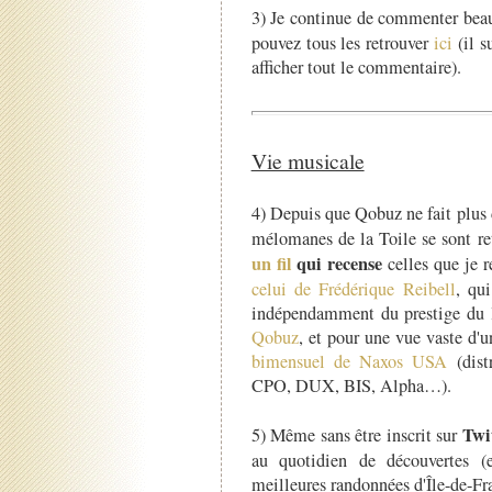
3) Je continue de commenter be
pouvez tous les retrouver
ici
(il s
afficher tout le commentaire).
Vie musicale
4) Depuis que Qobuz ne fait plus 
mélomanes de la Toile se sont re
un fil
qui recense
celles que je 
celui de Frédérique Reibell
, qui
indépendamment du prestige du lab
Qobuz
, et pour une vue vaste d'
bimensuel de Naxos USA
(dist
CPO, DUX, BIS, Alpha…).
Twi
5) Même sans être inscrit sur
au quotidien de découvertes (ex
meilleures randonnées d'Île-de-F