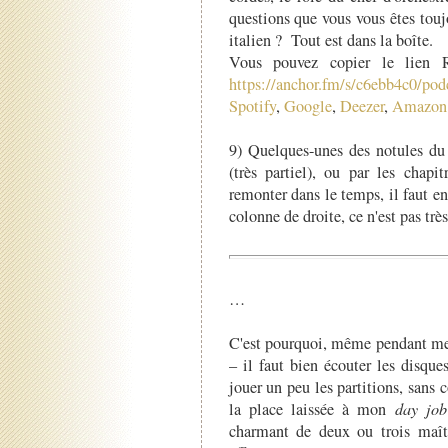
questions que vous vous êtes toujo
italien ? Tout est dans la boîte.
Vous pouvez copier le lien R
https://anchor.fm/s/c6ebb4c0/podc
Spotify
,
Google
,
Deezer
,
Amazon
9) Quelques-unes des notules du 
(très partiel), ou par les chap
remonter dans le temps, il faut en
colonne de droite, ce n'est pas t
…
C'est pourquoi, même pendant mes
– il faut bien écouter les disques
jouer un peu les partitions, sans
la place laissée à mon
day job
charmant de deux ou trois maîtr