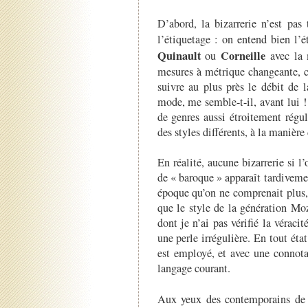
D’abord, la bizarrerie n’est pas
l’étiquetage : on entend bien l’é
Quinault
Corneille
ou
avec la 
mesures à métrique changeante, c’
suivre au plus près le débit de l
mode, me semble-t-il, avant lui ! 
de genres aussi étroitement régul
des styles différents, à la manièr
En réalité, aucune bizarrerie si l
de « baroque » apparaît tardiveme
époque qu’on ne comprenait plus, 
que le style de la génération Mo
dont je n’ai pas vérifié la véracit
une perle irrégulière. En tout éta
est employé, et avec une connota
langage courant.
Aux yeux des contemporains d