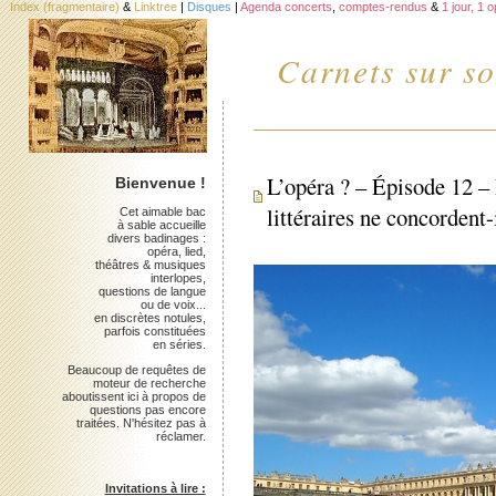
Index (fragmentaire)
&
Linktree
|
Disques
|
Agenda concerts
,
comptes-rendus
&
1 jour, 1 
Carnets sur so
L’opéra ? – Épisode 12 –
Bienvenue !
littéraires ne concordent-
Cet aimable bac
à sable accueille
divers badinages :
opéra, lied,
théâtres & musiques
interlopes,
questions de langue
ou de voix...
en discrètes notules,
parfois constituées
en séries.
Beaucoup de requêtes de
moteur de recherche
aboutissent ici à propos de
questions pas encore
traitées. N'hésitez pas à
réclamer.
Invitations à lire :