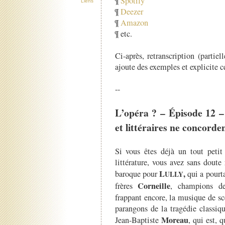
¶
Spotify
Liens
¶
Deezer
¶
Amazon
¶ etc.
Ci-après, retranscription (partie
ajoute des exemples et explicite ce
--
L’opéra ? – Épisode 12 –
et littéraires ne concorden
Si vous êtes déjà un tout peti
littérature, vous avez sans doute
L
,
baroque pour
qui a pourt
ULLY
Corneille
frères
, champions de 
frappant encore, la musique de s
parangons de la tragédie classiq
Moreau
Jean-Baptiste
, qui est, 