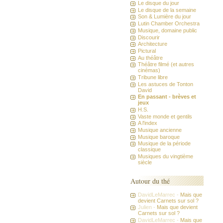
Le disque du jour
Le disque de la semaine
Son & Lumière du jour
Lutin Chamber Orchestra
Musique, domaine public
Discourir
Architecture
Pictural
Au théâtre
Théâtre filmé (et autres
cinémas)
Tribune libre
Les astuces de Tonton
David
En passant - brèves et
jeux
H.S.
Vaste monde et gentils
A l'index
Musique ancienne
Musique baroque
Musique de la période
classique
Musiques du vingtième
siècle
Autour du thé
DavidLeMarrec -
Mais que
devient Carnets sur sol ?
Julien -
Mais que devient
Carnets sur sol ?
DavidLeMarrec -
Mais que