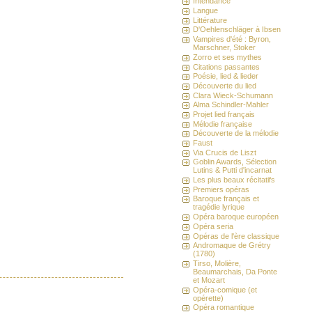
Intendance
Langue
Littérature
D'Oehlenschläger à Ibsen
Vampires d'été : Byron,
Marschner, Stoker
Zorro et ses mythes
Citations passantes
Poésie, lied & lieder
Découverte du lied
Clara Wieck-Schumann
Alma Schindler-Mahler
Projet lied français
Mélodie française
Découverte de la mélodie
Faust
Via Crucis de Liszt
Goblin Awards, Sélection
Lutins & Putti d'incarnat
Les plus beaux récitatifs
Premiers opéras
Baroque français et
tragédie lyrique
Opéra baroque européen
Opéra seria
Opéras de l'ère classique
Andromaque de Grétry
(1780)
Tirso, Molière,
Beaumarchais, Da Ponte
et Mozart
Opéra-comique (et
opérette)
Opéra romantique