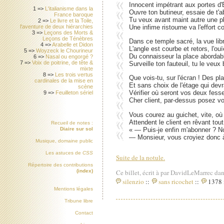
Innocent impétrant aux portes d'
1 =>
L'italianisme dans la
Ouvre ton butineur, essaie de t'a
France baroque
Tu veux avant maint autre une p
2 =>
Le livre et la Toile,
l'aventure de deux hiérarchies
Une infime ristourne va l'effort c
3 =>
Leçons des Morts &
Leçons de Ténèbres
Dans ce temple sacré, la vue lib
4 =>
Arabelle et Didon
L'angle est courbe et retors, l'ouï
5 =>
Woyzeck le Chourineur
Du connaisseur la place abordabl
6 =>
Nasal ou engorgé ?
7 =>
Voix de poitrine, de tête &
Surveille ton fauteuil, tu le veux 
mixte
8 =>
Les trois vertus
Que vois-tu, sur l'écran ! Des p
cardinales de la mise en
Et sans choix de l'étage qui devra
scène
Vérifier où seront vos deux fes
9 =>
Feuilleton sériel
Cher client, par-dessus posez vo
Vous courez au guichet, vite, o
Attendent le client en rêvant tout 
Recueil de notes :
« — Puis-je enfin m'abonner ? N
Diaire sur sol
— Monsieur, vous croyiez donc à 
Musique, domaine public
Les astuces de
CSS
Suite de la notule.
Répertoire des contributions
Ce billet, écrit à par DavidLeMarrec dan
(index)
silenzio
::
sans ricochet
::
1378 i
Mentions légales
Tribune libre
Contact