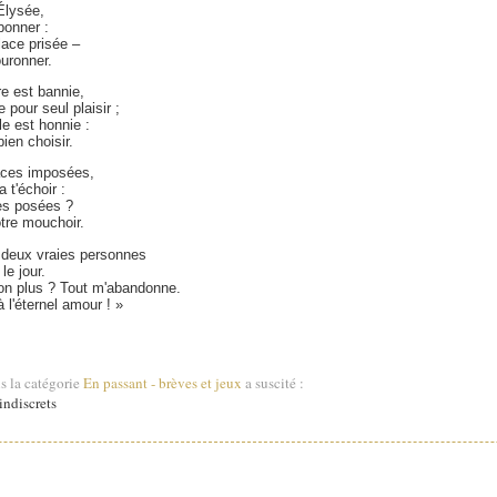
Élysée,
bonner :
lace prisée –
ouronner.
re est bannie,
e pour seul plaisir ;
e est honnie :
bien choisir.
laces imposées,
 t'échoir :
ses posées ?
tre mouchoir.
ù deux vraies personnes
le jour.
on plus ? Tout m'abandonne.
l'éternel amour ! »
s la catégorie
En passant - brèves et jeux
a suscité :
ndiscrets