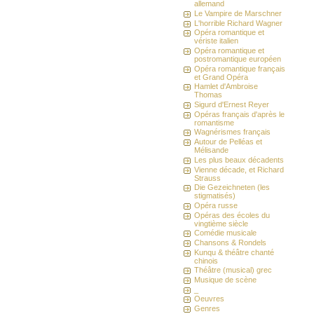
allemand
Le Vampire de Marschner
L'horrible Richard Wagner
Opéra romantique et
vériste italien
Opéra romantique et
postromantique européen
Opéra romantique français
et Grand Opéra
Hamlet d'Ambroise
Thomas
Sigurd d'Ernest Reyer
Opéras français d'après le
romantisme
Wagnérismes français
Autour de Pelléas et
Mélisande
Les plus beaux décadents
Vienne décade, et Richard
Strauss
Die Gezeichneten (les
stigmatisés)
Opéra russe
Opéras des écoles du
vingtième siècle
Comédie musicale
Chansons & Rondels
Kunqu & théâtre chanté
chinois
Théâtre (musical) grec
Musique de scène
_
Oeuvres
Genres