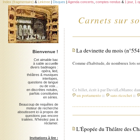
Index (fragmentaire)
&
Linktree
|
Disques
|
Agenda concerts
,
comptes-rendus
&
1 jour, 1 
Carnets sur so
La devinette du mois (n°554
Bienvenue !
Cet aimable bac
Comme d'habitude, de nombreux lots so
à sable accueille
divers badinages :
opéra, lied,
théâtres & musiques
interlopes,
questions de langue
ou de voix...
Ce billet, écrit à par DavidLeMarrec dan
en discrètes notules,
parfois constituées
un portamento
::
sans ricochet
::
en séries.
Beaucoup de requêtes de
moteur de recherche
aboutissent ici à propos de
questions pas encore
traitées. N'hésitez pas à
réclamer.
L'Épopée du Théâtre des C
Invitations à lire :