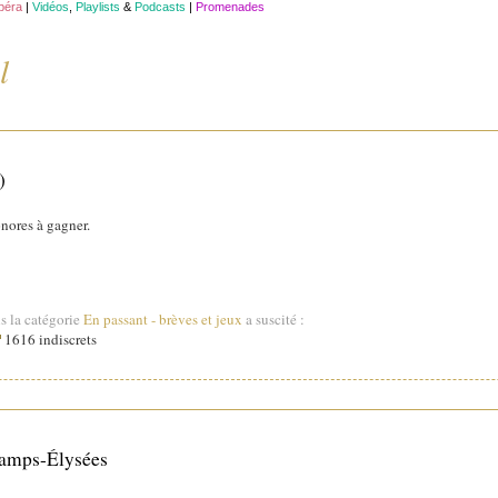
opéra
|
Vidéos
,
Playlists
&
Podcasts
|
Promenades
l
)
nores à gagner.
s la catégorie
En passant - brèves et jeux
a suscité :
1616 indiscrets
hamps-Élysées