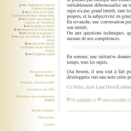
véritablement débroussailler un te
1 =>
L'italianisme dans la
France baroque
sujet n'a pas grand intérêt, tant le
2 =>
Le livre et la Toile,
propres, et la subjectivité en génér
l'aventure de deux hiérarchies
3 =>
Leçons des Morts &
En revanche, une conversation pers
Leçons de Ténèbres
son intérêt.
4 =>
Arabelle et Didon
5 =>
Woyzeck le Chourineur
Ou aux questions techniques, qu'
6 =>
Nasal ou engorgé ?
7 =>
Voix de poitrine, de tête &
mesure de nos compétences.
mixte
8 =>
Les trois vertus
cardinales de la mise en
scène
9 =>
Feuilleton sériel
En somme, une initiative donnée
temps, tous les sujets.
[Au besoin, il sera tout à fait p
Recueil de notes :
Diaire sur sol
développées vers une note créée po
Musique, domaine public
Ce billet, écrit à par DavidLeMar
Les astuces de
CSS
:
Répertoire des contributions
91 roulades
::
sans ricochet
::
(index)
Mentions légales
Tribune libre
Contact