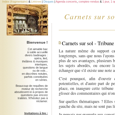
Index (fragmentaire)
&
Linktree
|
Disques
|
Agenda concerts
,
comptes-rendus
&
1 jour, 1 
Carnets sur so
Carnets sur sol - Tribune 
Bienvenue !
Cet aimable bac
La nature même du support car
à sable accueille
longtemps, sans que nous l'ayons
divers badinages :
opéra, lied,
plus de ses avantages, plusieurs b
théâtres & musiques
les sujets abordés, ou encore 
interlopes,
questions de langue
échanger que s'il existe une note 
ou de voix...
en discrètes notules,
parfois constituées
C'est pourquoi, afin d'ouvrir
en séries.
potentielles, et d'autre part de 
Beaucoup de requêtes de
place, on inaugure cette tribune
moteur de recherche
aboutissent ici à propos de
glisser des commentaires qui n'on
questions pas encore
traitées. N'hésitez pas à
Sur quelles thématiques ? Elles 
réclamer.
gauche du site, mais ne sont pas l
Invitations à lire :
Je pensais par exemple aux conse