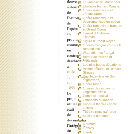
fleuve
Le Vampire de Marschner
autour
L'horrible Richard Wagner
Opéra romantique et
de
vériste italien
l'histoire
Opéra romantique et
postromantique européen
de
Opéra romantique français
l'opéra
et Grand Opéra
en
Hamlet d'Ambroise
Thomas
province,
Sigurd d'Ernest Reyer
comme
Opéras français d'après le
romantisme
un
Wagnérismes français
contrepoint
Autour de Pelléas et
diachronique
Mélisande
Les plus beaux décadents
à
Vienne décade, et Richard
celle,
Strauss
synchronique,
Die Gezeichneten (les
stigmatisés)
sur
Opéra russe
1899
.
Opéras des écoles du
vingtième siècle
Le
Comédie musicale
projet
Chansons & Rondels
initial
Kunqu & théâtre chanté
chinois
était
Théâtre (musical) grec
de
Musique de scène
documenter
_
Oeuvres
l'intégralité
Genres
du
Livrets