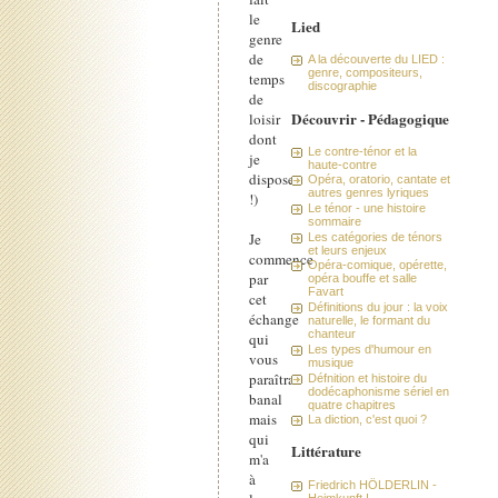
le
Lied
genre
de
A la découverte du LIED :
genre, compositeurs,
temps
discographie
de
Découvrir - Pédagogique
loisir
dont
Le contre-ténor et la
je
haute-contre
dispose
Opéra, oratorio, cantate et
autres genres lyriques
!)
Le ténor - une histoire
sommaire
Je
Les catégories de ténors
et leurs enjeux
commence
Opéra-comique, opérette,
par
opéra bouffe et salle
Favart
cet
Définitions du jour : la voix
échange
naturelle, le formant du
chanteur
qui
Les types d'humour en
vous
musique
paraîtra
Défnition et histoire du
dodécaphonisme sériel en
banal
quatre chapitres
mais
La diction, c'est quoi ?
qui
Littérature
m'a
à
Friedrich HÖLDERLIN -
Heimkunft I