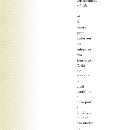
certainement
refusée
;
→
le
maire
peut
autoriser
ou
interdire
des
journaux
.
(Cela
me
rappelle
le
droit
exorbitant
du
passeport
à
l'intérieur,
donnée
essentielle
de