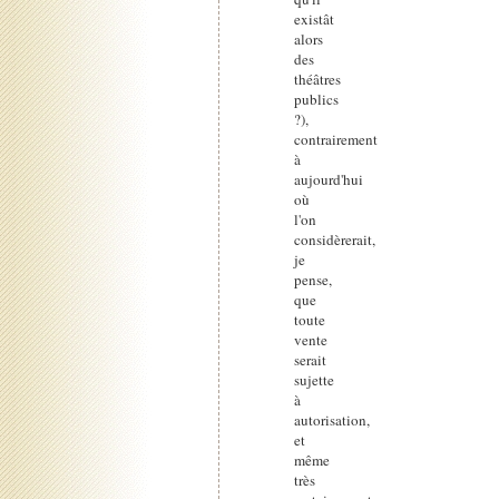
existât
alors
des
théâtres
publics
?),
contrairement
à
aujourd'hui
où
l'on
considèrerait,
je
pense,
que
toute
vente
serait
sujette
à
autorisation,
et
même
très