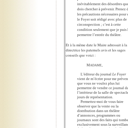
inévitablement des désordres que
dois chercher à prévenir. Prenez 
les précautions nécessaires pour
le Foyer soit rédigé avec plus de
circonspection ; c’est à cette
condition seulement que je puis 
permettre l’entrée du théâtre.
Et à la même date le Maire adressait à la
directrice les paternels avis et les sages
conseils que voici :
M
,
ADAME
L’éditeur du journal
Le Foyer
vient de m’écrire pour me préven
que vous ne voulez plus lui
permettre de vendre ce journal d
l’intérieur de la salle de spectacle
jours de représentation.
Permettez-moi de vous faire
observer que la vente ou la
distribution dans un théâtre
d’annonces, programmes ou
journaux sont des faits qui tomb
exclusivement sous la surveillan