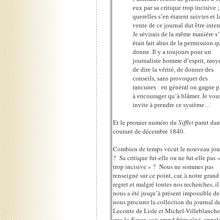
eux par sa critique trop incisive ;
querelles s’en étaient suivies et l
vente de ce journal dut être inter
Je sévirais de la même manière s’
était fait abus de la permission q
donne. Il y a toujours pour un
journaliste homme d’esprit, moy
de dire la vérité, de donner des
conseils, sans provoquer des
rancunes : en général on gagne p
à encourager qu’à blâmer. Je vou
invite à prendre ce système…
Et le premier numéro du
Sifflet
parut dan
courant de décembre 1840.
Combien de temps vécut le nouveau jou
? Sa critique fut-elle ou ne fut-elle pas 
trop incisive » ? Nous ne sommes pas
renseigné sur ce point, car, à notre grand
regret et malgré toutes nos recherches, il
nous a été jusqu’à présent impossible de
nous procurer la collection du journal d
Leconte de Lisle et Michel-Villeblanche
que le
Foyer
, son grand frère aîné, appel