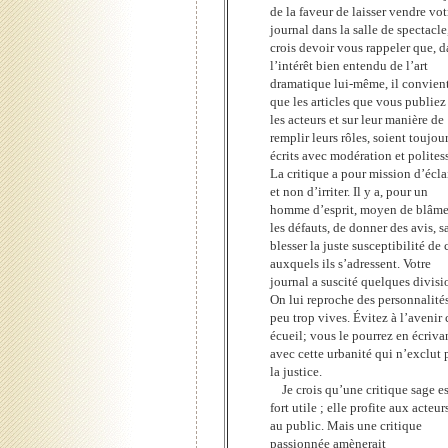
de la faveur de laisser vendre vot
journal dans la salle de spectacle,
crois devoir vous rappeler que, d
l’intérêt bien entendu de l’art
dramatique lui-même, il convien
que les articles que vous publiez
les acteurs et sur leur manière de
remplir leurs rôles, soient toujou
écrits avec modération et polites
La critique a pour mission d’écla
et non d’irriter. Il y a, pour un
homme d’esprit, moyen de blâme
les défauts, de donner des avis, s
blesser la juste susceptibilité de
auxquels ils s’adressent. Votre
journal a suscité quelques divisi
On lui reproche des personnalité
peu trop vives. Évitez à l’avenir 
écueil; vous le pourrez en écriva
avec cette urbanité qui n’exclut 
la justice.
Je crois qu’une critique sage es
fort utile ; elle profite aux acteur
au public. Mais une critique
passionnée amènerait