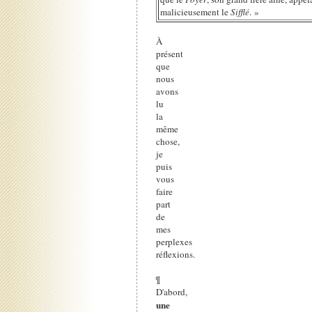
malicieusement le
Sifflé
. »
À
présent
que
nous
avons
lu
la
même
chose,
je
puis
vous
faire
part
de
mes
perplexes
réflexions.
¶
D'abord,
une