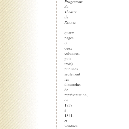
Programme
du
Théâtre
de
Rennes
—
quatre
pages
(à
deux
colonnes,
puis
trois)
publiées
seulement
les
dimanches
de
représentation,
de
1837
à
1841,
et
vendues