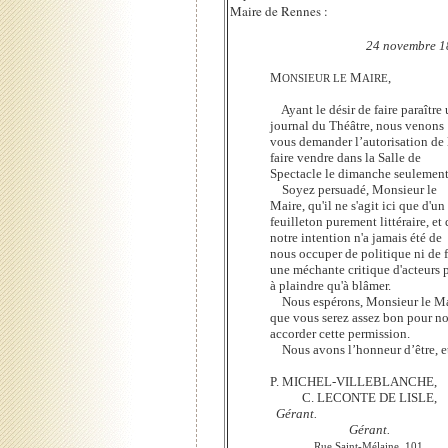
Maire de Rennes :
24 novembre 1
M
M
,
ONSIEUR LE
AIRE
Ayant le désir de faire paraître 
journal du Théâtre, nous venons
vous demander l’autorisation de 
faire vendre dans la Salle de
Spectacle le dimanche seulement
Soyez persuadé, Monsieur le
Maire, qu'il ne s'agit ici que d'un
feuilleton purement littéraire, et
notre intention n'a jamais été de
nous occuper de politique ni de f
une méchante critique d'acteurs 
à plaindre qu'à blâmer.
Nous espérons, Monsieur le Ma
que vous serez assez bon pour n
accorder cette permission.
Nous avons l’honneur d’être, e
P. MICHEL-VILLEBLANC
C. LECONTE DE LISLE,
Gérant
Gérant.
Rue Saint-Mélaine, 101.