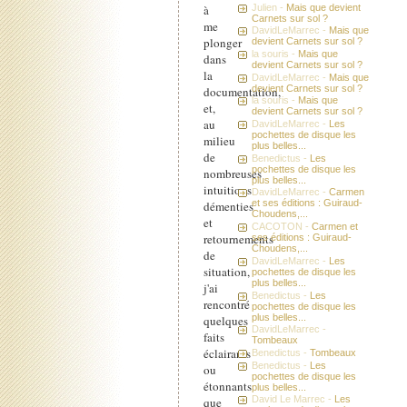
Julien -
Mais que devient
à
Carnets sur sol ?
me
DavidLeMarrec -
Mais que
plonger
devient Carnets sur sol ?
la souris -
Mais que
dans
devient Carnets sur sol ?
la
DavidLeMarrec -
Mais que
devient Carnets sur sol ?
documentation,
la souris -
Mais que
et,
devient Carnets sur sol ?
au
DavidLeMarrec -
Les
pochettes de disque les
milieu
plus belles...
de
Benedictus -
Les
pochettes de disque les
nombreuses
plus belles...
intuitions
DavidLeMarrec -
Carmen
et ses éditions : Guiraud-
démenties
Choudens,...
et
CACOTON -
Carmen et
retournements
ses éditions : Guiraud-
Choudens,...
de
DavidLeMarrec -
Les
situation,
pochettes de disque les
plus belles...
j'ai
Benedictus -
Les
rencontré
pochettes de disque les
plus belles...
quelques
DavidLeMarrec -
faits
Tombeaux
éclairants
Benedictus -
Tombeaux
Benedictus -
Les
ou
pochettes de disque les
étonnants
plus belles...
David Le Marrec -
Les
que