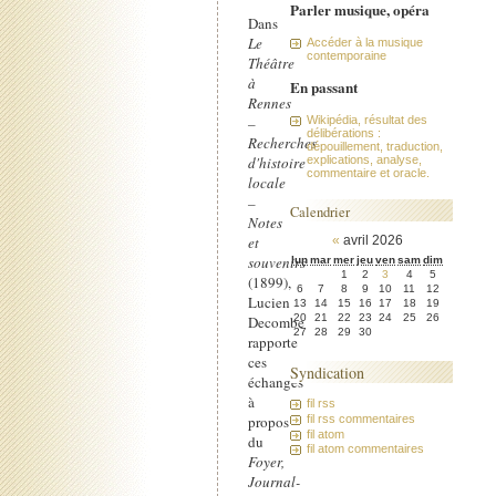
Parler musique, opéra
Dans
Le
Accéder à la musique
contemporaine
Théâtre
à
En passant
Rennes
–
Wikipédia, résultat des
délibérations :
Recherches
dépouillement, traduction,
d'histoire
explications, analyse,
commentaire et oracle.
locale
–
Calendrier
Notes
et
«
avril 2026
souvenirs
lun
mar
mer
jeu
ven
sam
dim
1
2
3
4
5
(1899),
6
7
8
9
10
11
12
Lucien
13
14
15
16
17
18
19
20
21
22
23
24
25
26
Decombe
27
28
29
30
rapporte
ces
Syndication
échanges
à
fil rss
fil rss commentaires
propos
fil atom
du
fil atom commentaires
Foyer,
Journal-