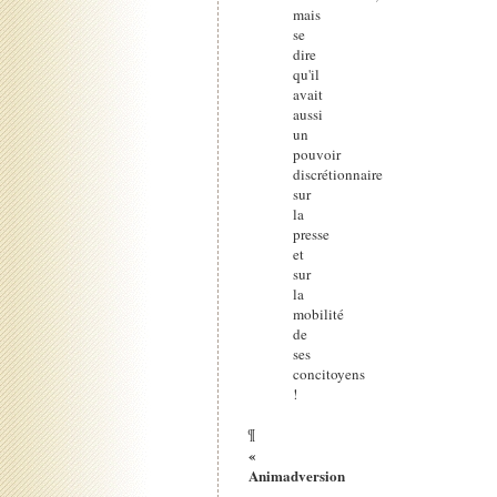
mais
se
dire
qu'il
avait
aussi
un
pouvoir
discrétionnaire
sur
la
presse
et
sur
la
mobilité
de
ses
concitoyens
!
¶
«
Animadversion
»
.