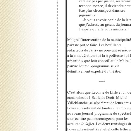
ce n’est pas par justice, au moins
reconnaissance, il deviendra peu
être plus circonspect dans ses
jugements.
Je vous envoie copie de la lett
que j’adresse au gérant du journa
J’espère qu’elle vous rassurera.
Malgré l’intervention de la municipalité
paix ne put se faire. Les bouillants
rédacteurs du
Foyer
ne pouvant se résou
à la « modération », à la « politesse », à 
urbanité » que leur conseillait le Maire, 
pauvre Journal-programme se vit
définitivement expulsé du théâtre.
***
C’est alors que Leconte de Lisle et un de
camarades de l’École de Droit, Michel-
Villeblanche, se séparèrent de leurs ami
Foyer et résolurent de fonder à leur tour 
nouveau journal-programme du spectacl
sous ce titre peu encourageant pour les
acteurs :
le Sifflet
. Les deux transfuges d
Foyer adressèrent à cet effet cette lettre 