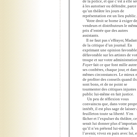
de la police, et que c’est à elle se
à les autoriser ou défendre, parce
qu’un théâtre les jours de
représentation est un lieu public.
Votre droit se borne à exiger de
vendeurs et distributeurs le mêm
prix d’entrée que des autres
assistants.
Il ne faut pas s’effrayer, Madam
de la critique d’un journal. En
exprimant une opinion favorable
défavorable sur les artistes de vo
troupe et sur votre administration
Foyer
fait ce que font mille autre
ses confrères, chaque jour, et dan
mêmes circonstances. Le mieux e
de profiter des conseils quand ils
sont bons, et de ne point se
tourmenter des critiques injustes 
public lui-même en fait justice.
Un peu de réflexion vous
convaincra que, dans votre propr
intérêt, il est plus sage de laisser
feuilleton toute sa liberté. S’en
fâcher et l’expulser du théâtre, ce
serait lui donner plus d’importan
qu’il n’en prétend lui-même. À
l’avenir, vivez en paix avec lui, e