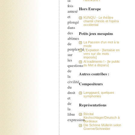
la
fois
Hors Europe
amusé
et
KUNQU - Le théâtre
plongé
chanté chinois et l'opéra
occidental
dans
des
Petits jeux mesquins
abîmes
La Passion d'un mot à la
de
mode
perplexité
L'Expiation - [fantaisie en
sur
vers sur dix mots
imposés]
les
Al tradimento ! - [le public
questions
du Met a disparu]
de
Autres contribes :
la
civilité,
Compositeurs
du
droit
Langgaard, quelques
symphonies
et
de
Représentations
la
libre
Récital
Kirchschlager/Deutsch à
expression.
Bordeaux
Die Schöne Müllerin selon
Goerne/Schneider