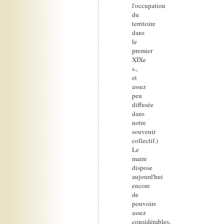
l'occupation
du
territoire
dans
le
premier
XIXe
s.,
et
assez
peu
diffusée
dans
notre
souvenir
collectif.)
Le
maire
dispose
aujourd'hui
encore
de
pouvoirs
assez
considérables,