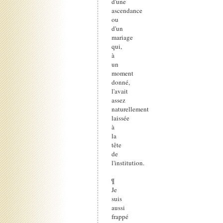
d'une
ascendance
ou
d'un
mariage
qui,
à
un
moment
donné,
l'avait
assez
naturellement
laissée
à
la
tête
de
l'institution.
¶
Je
suis
aussi
frappé