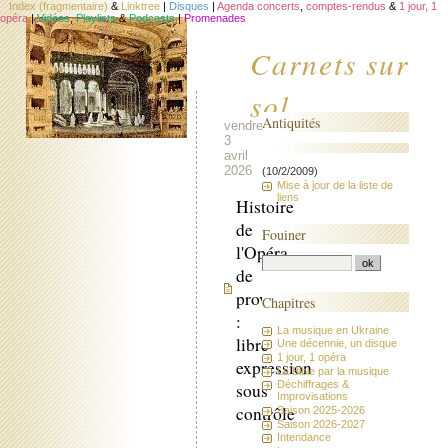
Index (fragmentaire)
&
Linktree
|
Disques
|
Agenda concerts
,
comptes-rendus
&
1 jour, 1
opéra
|
Vidéos
,
Playlists
&
Podcasts
|
Promenades
Carnets sur
sol
Antiquités
vendredi
3
avril
2026
(10/2/2009)
Mise à jour de la liste de
liens
Histoire
de
Fouiner
l'Opéra
de
province
Chapitres
:
La musique en Ukraine
libre
Une décennie, un disque
1 jour, 1 opéra
expression
La Bible par la musique
Déchiffrages &
sous
Improvisations
contrôle
Saison 2025-2026
Saison 2026-2027
Intendance