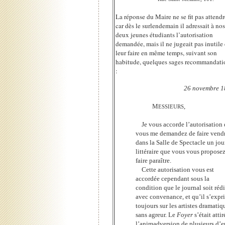
La réponse du Maire ne se fit pas attendr
car dès le surlendemain il adressait à nos
deux jeunes étudiants l’autorisation
demandée, mais il ne jugeait pas inutile
leur faire en même temps, suivant son
habitude, quelques sages recommandati
:
26 novembre 1
M
,
ESSIEURS
Je vous accorde l’autorisation
vous me demandez de faire vend
dans la Salle de Spectacle un jou
littéraire que vous vous propose
faire paraître.
Cette autorisation vous est
accordée cependant sous la
condition que le journal soit réd
avec convenance, et qu’il s’expr
toujours sur les artistes dramatiq
sans agreur. Le
Foyer
s’était attir
l’animadversion de plusieurs d’e