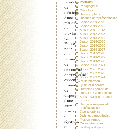
répertoire
Portraits
Pédagogique
de
Glottologie
créations
Discographies
d'une
Disques et représentations
maison
Saison 2009-2010
Saison 2010-2011
de
Saison 2011-2012
province
Saison 2012-2013
(en
Saison 2013-2014
Saison 2014-2015
France,
Saison 2015-2016
pour
Saison 2016-2017
des
Saison 2017-2018
Saison 2018-2019
raisons
Saison 2019-2020
de
Saison 2020-2021
commodité
Saison 2021-2022
Saison 2022-2023
documentaire
Saison 2023-2024
évidente),
Petits marteaux
manière
Quatuor à cordes
Domaine chambriste
de
Domaine symphonique
disposer
Bons tuyaux et grandes
d'une
orgues
Domaine religieux et
autre
ecclésiastique
vision
Opéra, opéras
du
Ballet et gargouillades
Musicontempo
répertoire
Carnet d'écoutes
et
Le disque du jour