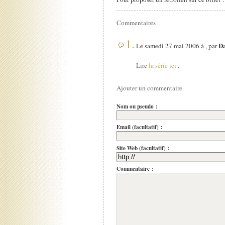
Commentaires
1.
D
Le samedi 27 mai 2006 à , par
Lire
la série ici
.
Ajouter un commentaire
Nom ou pseudo :
Email (facultatif) :
Site Web (facultatif) :
Commentaire :