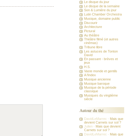
Le disque du jour
Le disque de la semaine
Son & Lumière du jour
Lutin Chamber Orchestra
Musique, domaine public
Discourir
Architecture
Pictural
Au théâtre
Théâtre filmé (et autres
cinémas)
Tribune libre
Les astuces de Tonton
David
En passant - brèves et
jeux
H.S.
Vaste monde et gentils
A l'index
Musique ancienne
Musique baroque
Musique de la période
classique
Musiques du vingtième
siècle
Autour du thé
DavidLeMarrec -
Mais que
devient Carnets sur sol ?
Julien -
Mais que devient
Carnets sur sol ?
DavidLeMarrec -
Mais que