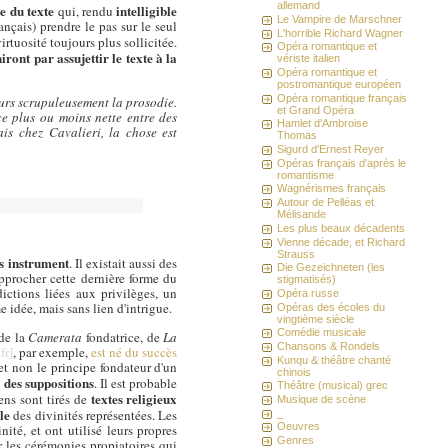
allemand
e du texte
intelligible
qui, rendu
Le Vampire de Marschner
nçais) prendre le pas sur le seul
L'horrible Richard Wagner
irtuosité toujours plus sollicitée.
Opéra romantique et
niront par assujettir le texte à la
vériste italien
Opéra romantique et
postromantique européen
Opéra romantique français
jours scrupuleusement la prosodie.
et Grand Opéra
nce plus ou moins nette entre des
Hamlet d'Ambroise
ais chez Cavalieri, la chose est
Thomas
Sigurd d'Ernest Reyer
Opéras français d'après le
romantisme
Wagnérismes français
Autour de Pelléas et
Mélisande
Les plus beaux décadents
Vienne décade, et Richard
Strauss
s instrument
. Il existait aussi des
Die Gezeichneten (les
approcher cette dernière forme du
stigmatisés)
dictions liées aux privilèges, un
Opéra russe
idée, mais sans lien d'intrigue.
Opéras des écoles du
vingtième siècle
Comédie musicale
 de la
Camerata
fondatrice, de
La
Chansons & Rondels
, par exemple,
est né du succès
Kunqu & théâtre chanté
et non le principe fondateur d'un
chinois
des suppositions
e
. Il est probable
Théâtre (musical) grec
textes religieux
ens sont tirés de
Musique de scène
le
des divinités représentées. Les
_
Oeuvres
té, et ont utilisé leurs propres
Genres
ir les cérémonies propiatoires qui