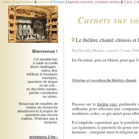
Index (fragmentaire)
&
Linktree
|
Disques
|
Agenda concerts
,
comptes-rendus
&
1 jour, 1 
Carnets sur so
Le théâtre chanté chinois et 
Par DavidLeMarrec, samedi 13 mai 200
Bienvenue !
En Occident, puis en Orient, pour que l'
Cet aimable bac
à sable accueille
divers badinages :
opéra, lied,
théâtres & musiques
interlopes,
Origine et vocation du théâtre chanté
questions de langue
ou de voix...
en discrètes notules,
parfois constituées
en séries.
Passons sur le
théâtre grec
, psalmodié 
Beaucoup de requêtes de
moteur de recherche
suffisante pour effectuer une comparaiso
aboutissent ici à propos de
nombreux codes, ce qui aurait pour effe
questions pas encore
traitées. N'hésitez pas à
Il n’empêche cependant que le parallèle 
réclamer.
cas également, la paternité du genre est 
humains – intégrant ainsi la religion au 
Invitations à lire :