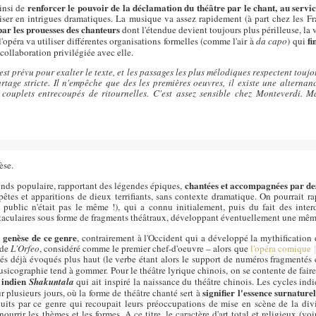
renforcer le pouvoir de la déclamation du théâtre par le chant, au servic
ainsi de
iser en intrigues dramatiques. La musique va assez rapidement (à part chez les Fra
 par les prouesses des chanteurs
dont l'étendue devient toujours plus périlleuse, la v
fi
'opéra va utiliser différentes organisations formelles (comme l'air à
da capo
) qui
collaboration privilégiée avec elle.
 est prévu pour exalter le texte, et les passages les plus mélodiques respectent tou
artage stricte. Il n'empêche que des les premières oeuvres, il existe une alterna
s couplets entrecoupés de ritournelles. C'est assez sensible chez Monteverdi. M
èse.
chantées et accompagnées par de
fonds populaire, rapportant des légendes épiques,
pêtes et apparitions de dieux terrifiants, sans contexte dramatique. On pourrait r
 public n'était pas le même !), qui a connu initialement, puis du fait des inter
culaires sous forme de fragments théâtraux, développant éventuellement une même 
la genèse de ce genre
, contrairement à l'Occident qui a développé la mythification
 de
L'Orfeo
, considéré comme le premier chef-d'oeuvre – alors que
l'opéra comique
és déjà évoqués plus haut (le verbe étant alors le support de numéros fragmentés 
usicographie tend à gommer. Pour le théâtre lyrique chinois, on se contente de fair
 indien
Shakuntala
qui ait inspiré la naissance du théâtre chinois. Les cycles indi
signifier l'essence surnaturel
r plusieurs jours, où la forme de théâtre chanté sert à
its par ce genre qui recoupait leurs préoccupations de mise en scène de la divini
ourrir les thèmes et les formes. A ce titre, le caractère d'art total et religieux (vo