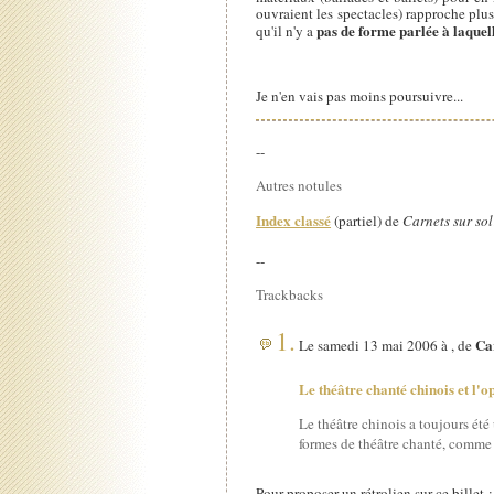
ouvraient les spectacles) rapproche plus
pas de forme parlée à laquel
qu'il n'y a
Je n'en vais pas moins poursuivre...
--
Autres notules
Index classé
(partiel) de
Carnets sur sol
--
Trackbacks
1.
Car
Le samedi 13 mai 2006 à , de
Le théâtre chanté chinois et l'o
Le théâtre chinois a toujours été
formes de théâtre chanté, comme l
Pour proposer un rétrolien sur ce billet 