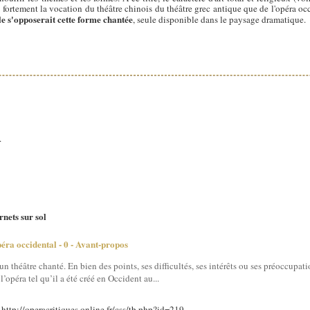
 fortement la vocation du théâtre chinois du théâtre grec antique que de l'opéra occ
le s'opposerait cette forme chantée
, seule disponible dans le paysage dramatique.
.
nets sur sol
péra occidental - 0 - Avant-propos
 un théâtre chanté. En bien des points, ses difficultés, ses intérêts ou ses préoccup
’opéra tel qu’il a été créé en Occident au...
: http://operacritiques.online.fr/css/tb.php?id=219