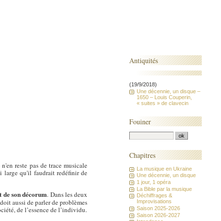
Antiquités
(19/9/2018)
Une décennie, un disque –
1650 – Louis Couperin,
« suites » de clavecin
Fouiner
Chapitres
 n'en reste pas de trace musicale
La musique en Ukraine
large qu'il faudrait redéfinir de
Une décennie, un disque
1 jour, 1 opéra
La Bible par la musique
et de son décorum
. Dans les deux
Déchiffrages &
e doit aussi de parler de problèmes
Improvisations
ciété, de l’essence de l’individu.
Saison 2025-2026
Saison 2026-2027