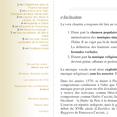
1 =>
L'italianisme dans la
France baroque
2 =>
Le livre et la Toile,
l'aventure de deux hiérarchies
a) En Occident
.
3 =>
Leçons des Morts &
Leçons de Ténèbres
La voix chantée a toujours été liée au v
4 =>
Arabelle et Didon
5 =>
Woyzeck le Chourineur
6 =>
Nasal ou engorgé ?
chanson populair
D'une part la
7 =>
Voix de poitrine, de tête &
mixte
musiques simp
mémorisation des
8 =>
Les trois vertus
l'Edda. Il ne s'agit pas là de thé
cardinales de la mise en
scène
La définition des hauteurs son
9 =>
Feuilleton sériel
formules verbales
.
la musique religieu
D'autre part
devient prière, affirmée et prolon
Recueil de notes :
Diaire sur sol
exploit
La musique vocale avait alors
sans les associer
musique religieuse),
. 
Musique, domaine public
Dans les années 1570, se réunit à Fl
Les astuces de
CSS
compositeurs conduisent à l'idée que l
Répertoire des contributions
musique pouvait jouer un rôle d'exaltat
(index)
y trouve des écrivains comme Ottavio
compositeurs comme Giulio Caccini, Jaco
Mentions légales
Occident : la
Dafne
de Peri, à la deman
L'oeuvre est réputée indigeste, mais le 
Tribune libre
début du XVIIe siècle (
L'Euridice
de 
Contact
Ruggiero
de Francesca Caccini...).