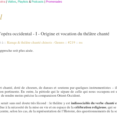
opéra
|
Vidéos
,
Playlists
&
Podcasts
|
Promenades
l
l'opéra occidental - I - Origine et vocation du théâtre chanté
6 à
::
Kunqu & théâtre chanté chinois
-
Genres
::
#219
::
rss
approche soit plus aisée.
et chanté, doté de choeurs, de danses et soutenu par quelques instrumentistes – il
n pertinente. En outre, la période qui le sépare de celle qui nous occupera est si 
t de rendre moins précise la comparaison Orient-Occident.
indissociable du verbe chanté 
serait sans nul doute très fécond : le théâtre y est
célébration religieuse
due à la nécessité de la mise en vie et en espace de la
, qui s
centre, selon les cas, de la représentation de l’Histoire, des questionnements de la so