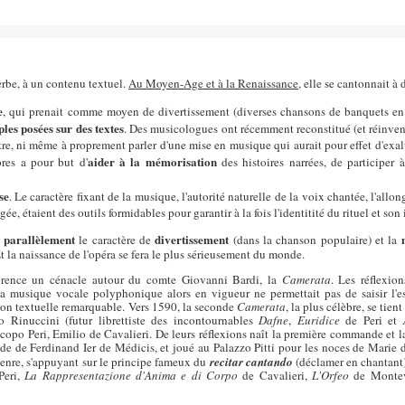
erbe, à un contenu textuel.
Au Moyen-Age et à la Renaissance
, elle se cantonnait à
e
, qui prenait comme moyen de divertissement (diverses chansons de banquets e
les posées sur des textes
. Des musicologues ont récemment reconstitué (et réinven
âtre, ni même à proprement parler d'une mise en musique qui aurait pour effet d'exalte
aider à la mémorisation
ores a pour but d'
des histoires narrées, de participer 
se
. Le caractère fixant de la musique, l'autorité naturelle de la voix chantée, l'all
gée, étaient des outils formidables pour garantir à la fois l'identitité du rituel et so
é parallèlement
divertissement
le caractère de
(dans la chanson populaire) et la
Et la naissance de l'opéra se fera le plus sérieusement du monde.
orence un cénacle autour du comte Giovanni Bardi, la
Camerata
. Les réflexio
a musique vocale polyphonique alors en vigueur ne permettait pas de saisir l'es
ion textuelle remarquable. Vers 1590, la seconde
Camerata
, la plus célèbre, se tie
 Rinuccini (futur librettiste des incontournables
Dafne
,
Euridice
de Peri et
po Peri, Emilio de Cavalieri. De leurs réflexions naît la première commande et l
de de Ferdinand Ier de Médicis, et joué au Palazzo Pitti pour les noces de Marie 
genre, s'appuyant sur le principe fameux du
recitar cantando
(déclamer en chantant
Peri,
La Rappresentazione d'Anima e di Corpo
de Cavalieri,
L'Orfeo
de Montev