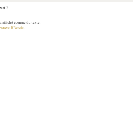
zart ?
 affiché comme du texte.
yntaxe BBcode
.