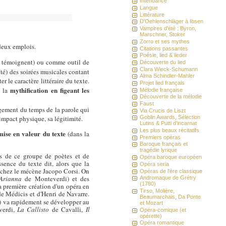
Intendance
Langue
Littérature
D'Oehlenschläger à Ibsen
Vampires d'été : Byron,
Marschner, Stoker
Zorro et ses mythes
 deux emplois.
Citations passantes
Poésie, lied & lieder
n témoignent) ou comme outil de
Découverte du lied
Clara Wieck-Schumann
té) des soirées musicales contant
Alma Schindler-Mahler
r le caractère littéraire du texte.
Projet lied français
mythification en figeant les
à la
Mélodie française
Découverte de la mélodie
Faust
ongement du temps de la parole qui
Via Crucis de Liszt
n impact physique, sa légitimité.
Goblin Awards, Sélection
Lutins & Putti d'incarnat
Les plus beaux récitatifs
mise en valeur du texte
(dans la
Premiers opéras
Baroque français et
tragédie lyrique
ns de ce groupe de poètes et de
Opéra baroque européen
sence du texte dit, alors que la
Opéra seria
nt chez le mécène Jacopo Corsi. On
Opéras de l'ère classique
Arianna
de Monteverdi) et des
Andromaque de Grétry
(1780)
a première création d'un opéra en
Tirso, Molière,
de Médicis et d'Henri de Navarre.
Beaumarchais, Da Ponte
) va rapidement se développer au
et Mozart
erdi,
La Callisto
de Cavalli,
Il
Opéra-comique (et
opérette)
Opéra romantique