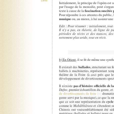
Liens
Initialement, le principe de l'opéra est 
par l'usage de la monodie, peut s'organ
fascination suscitée
texte à cause de la
Pour répondre à ces attentes du public, l
musique
ou, au mieux, à lui assurer une 
Edit : Pour résumer : initialement, tout
Il n'y a pas, en théorie, de ligne de p
périodes de récits et des stances, de
nettement plus aride, tout en récit.
b) En Orient
, il se fit de même une synth
ballades
Il existait des
, structurant un 
ballets à machineries, représentant tem
théâtre de la Foire (à ceci près que le
développement de divertissements specta
pas d'histoire officielle de 
Il n'existe
Dafne
, premier échantillon du genre, et
de divertissements de foire
dramatis
genre servi par la musique), ce que la m
cycle
que ce soit une représentation du
comme le
Mahâbhârata
et s'étendent su
Chinois ont vraisemblablement été sédu
matériaux (ballades et ballets) pour en n