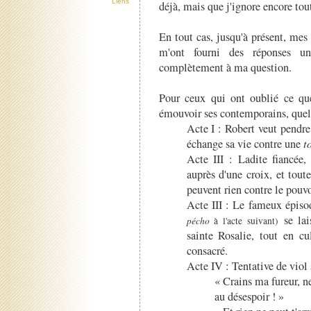
Liens
déjà, mais que j'ignore encore tout
En tout cas, jusqu'à présent, mes
m'ont fourni des réponses u
complètement à ma question.
Pour ceux qui ont oublié ce q
émouvoir ses contemporains, quel
Acte I : Robert veut pendr
échange sa vie contre une
t
Acte III : Ladite fiancée,
auprès d'une croix, et tout
peuvent rien contre le pouv
Acte III : Le fameux épis
se lai
pécho
à l'acte suivant)
sainte Rosalie, tout en c
consacré.
Acte IV : Tentative de viol 
« Crains ma fureur, n
au désespoir ! »