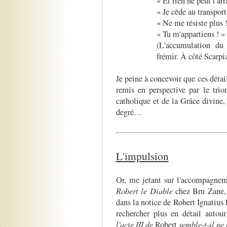
« Et rien ne peut t'ar
« Je cède au transpor
« Ne me résiste plus !
« Tu m'appartiens ! »
(L'accumulation du 
frémir. À côté Scarpi
Je peine à concevoir que ces détai
remis en perspective par le trio
catholique et de la Grâce divine
degré…
L'impulsion
Or, me jetant sur l'accompagneme
Robert le Diable
chez Bru Zane, j
dans la notice de Robert Ignatius 
rechercher plus en détail aut
l'acte III de
Robert
semble-t-il ne