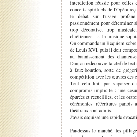
interdiction réussie pour celles
concerts spirituels de l'Opéra reç
le débat sur l'usage profane
passionnément pour déterminer si
trop décorative, trop musical
chrétiennes – si la musique sophis
On commande un Requiem sobre (sa
de Louis XVI, puis il doit comp
au bannissement des chanteuses
Danjou redécouvre la clef de lect
à faux-bourdon, sorte de grégo
compétition avec les œuvres des c
Tout cela finit par s'apaiser d
compromis implicite : une césure
épurées et recueillies, et les orat
cérémonies, réécritures parfois 
théâtraux sont admis.
J'avais esquissé une rapide évoca
Par-dessus le marché, les pillag