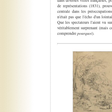
dans diverses villes françaises, p
de représentations (1831), prouv
centrale dans les préoccupation
n'était pas que l'écho d'un lointai
Que les spectateurs l'aient vu su
véritablement surprenant (mais ce
comprendre
pourquoi
).