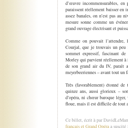
d’œuvre incommensurables, en pa
paraissent réellement baisser en i
assez banales, on n’est pas au n
mesure sonne comme un événeme
grand ouvrage électrisant et puis
Comme on pouvait l’attendre, le
Courjal, que je trouvais un peu 
sommet expressif, fascinant de 
Morley qui parvient réellement à 
de son grand air du IV, paraît a
meyerbeeriennes – avant tout un fa
Très (favorablement) étonné de 
quinze ans, aussi glorieux – so
d’opéra, ni chœur baroque léger, 
floue, mais il est difficile de tou
Ce billet, écrit à par DavidLeMar
français et Grand Opéra
a suscité 