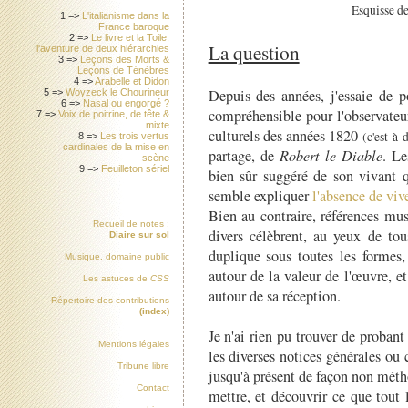
Esquisse de
1 =>
L'italianisme dans la
France baroque
2 =>
Le livre et la Toile,
La question
l'aventure de deux hiérarchies
3 =>
Leçons des Morts &
Leçons de Ténèbres
4 =>
Arabelle et Didon
Depuis des années, j'essaie de p
5 =>
Woyzeck le Chourineur
6 =>
Nasal ou engorgé ?
compréhensible pour l'observateu
7 =>
Voix de poitrine, de tête &
mixte
culturels des années 1820
(c'est-à-
8 =>
Les trois vertus
cardinales de la mise en
partage, de
Robert le Diable
. Le
scène
9 =>
Feuilleton sériel
bien sûr suggéré de son vivant q
semble expliquer
l'absence de viv
Bien au contraire, références mus
Recueil de notes :
divers célèbrent, au yeux de tou
Diaire sur sol
duplique sous toutes les formes,
Musique, domaine public
autour de la valeur de l'œuvre, 
Les astuces de
CSS
autour de sa réception.
Répertoire des contributions
(index)
Je n'ai rien pu trouver de probant
Mentions légales
les diverses notices générales ou
Tribune libre
jusqu'à présent de façon non métho
Contact
mettre, et découvrir ce que tout