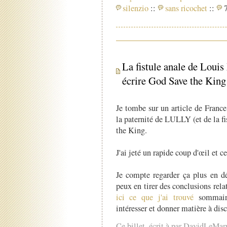
silenzio
::
sans ricochet
::
7
La fistule anale de Loui
écrire God Save the King
Je tombe sur un article de Franc
la paternité de LULLY (et de la f
the King.
J'ai jeté un rapide coup d'œil et ce
Je compte regarder ça plus en dé
peux en tirer des conclusions rela
ici ce que j'ai trouvé
sommaire
intéresser et donner matière à dis
Ce billet, écrit à par DavidLeMar