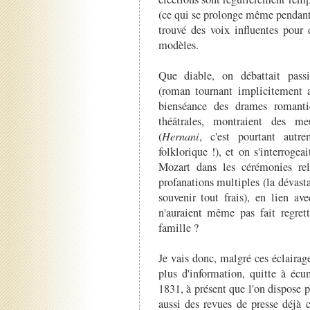
(ce qui se prolonge même pendant 
trouvé des voix influentes pour 
modèles.
Que diable, on débattait pass
(roman tournant implicitement a
bienséance des drames romanti
théâtrales, montraient des m
(
Hernani
, c'est pourtant autr
folklorique !), et on s'interrog
Mozart dans les cérémonies rel
profanations multiples (la dévast
souvenir tout frais), en lien av
n'auraient même pas fait regrett
famille ?
Je vais donc, malgré ces éclaira
plus d'information, quitte à écu
1831, à présent que l'on dispose p
aussi des revues de presse déjà 