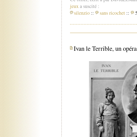
jeux
a suscité :
silenzio
::
sans ricochet
::
5
Ivan le Terrible, un opér