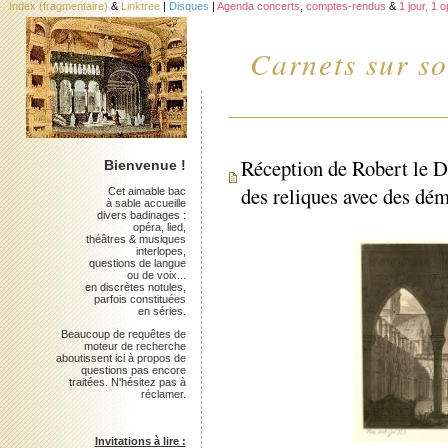
Index (fragmentaire)
&
Linktree
|
Disques
|
Agenda concerts
,
comptes-rendus
&
1 jour, 1 
Carnets sur so
Réception de Robert le D
Bienvenue !
des reliques avec des dé
Cet aimable bac
à sable accueille
divers badinages :
opéra, lied,
théâtres & musiques
interlopes,
questions de langue
ou de voix...
en discrètes notules,
parfois constituées
en séries.
Beaucoup de requêtes de
moteur de recherche
aboutissent ici à propos de
questions pas encore
traitées. N'hésitez pas à
réclamer.
Invitations à lire :