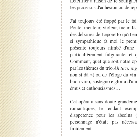
Letelllier a raison de le soulign
les processus d'adhésion ou de répu
J'ai toujours été frappé par le 
Ponte, menteur, violeur, tueur, lâc
des déboires de Leporello qu'il e
si sympathique (à moi le premi
présente toujours nimbé d'une l
particulièrement fulgurante, et 
Comment, quel que soit notre opin
par les thèmes du trio
Ah taci, ing
non si dà ») ou de l'éloge du vi
buon vino, sostegno e gloria d'um
émus et enthousiasmés…
Cet opéra a sans doute grandemen
romantiques, le rendant exemp
d'appétence pour les absolus (
personnage n'était pas nécess
froidement.