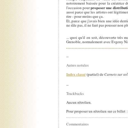
notoirement baissée pour la créatrice du
proposer une distribut
l'occasion pour
aussi parce que les artistes ont légitime
rire - pour moins que ça.
Et, parce que j'avais bien une idée derriè
ne râle pas, il ne faut pas pousser non pl
... quoi qu'il en soit, découverte très
Grenoble, normalement avec Evgeny Niki
--
Autres notules
Index classé
(partiel) de
Carnets sur sol
--
Trackbacks
Aucun rétrolien.
Pour proposer un rétrolien sur ce billet 
Commentaires