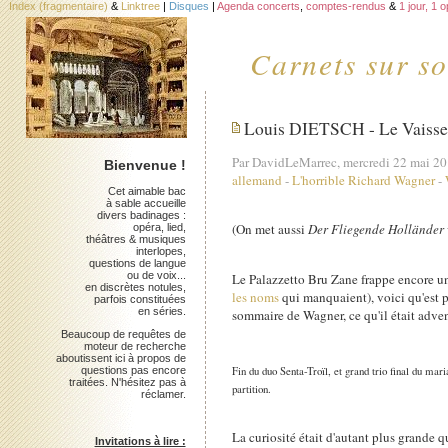
Index (fragmentaire)
&
Linktree
|
Disques
|
Agenda concerts
,
comptes-rendus
&
1 jour, 1 
Carnets sur so
Louis DIETSCH - Le Vaisseau
Par DavidLeMarrec, mercredi 22 mai 2
Bienvenue !
allemand
-
L'horrible Richard Wagner
-
Cet aimable bac
à sable accueille
divers badinages :
(On met aussi
Der Fliegende Holländer
opéra, lied,
théâtres & musiques
interlopes,
questions de langue
ou de voix...
Le Palazzetto Bru Zane frappe encore un
en discrètes notules,
les noms
qui manquaient), voici qu'est p
parfois constituées
en séries.
sommaire de Wagner, ce qu'il était advenu
Beaucoup de requêtes de
moteur de recherche
aboutissent ici à propos de
Fin du duo Senta-Troïl, et grand trio final du ma
questions pas encore
traitées. N'hésitez pas à
partition.
réclamer.
La curiosité était d'autant plus grande q
Invitations à lire :