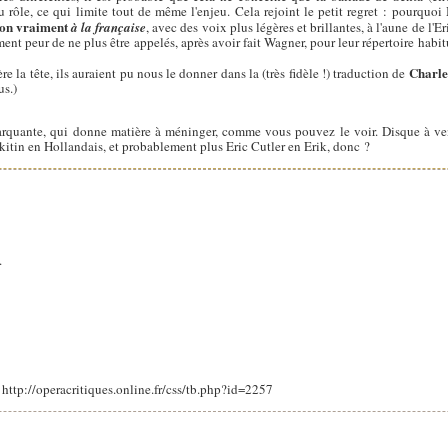
 rôle, ce qui limite tout de même l'enjeu. Cela rejoint le petit regret : pourquoi 
ion vraiment
à la française
, avec des voix plus légères et brillantes, à l'aune de l'
ment peur de ne plus être appelés, après avoir fait Wagner, pour leur répertoire habitu
Charle
re la tête, ils auraient pu nous le donner dans la (très fidèle !) traduction de
us.)
 marquante, qui donne matière à méninger, comme vous pouvez le voir. Disque à veni
tin en Hollandais, et probablement plus Eric Cutler en Erik, donc ?
.
: http://operacritiques.online.fr/css/tb.php?id=2257