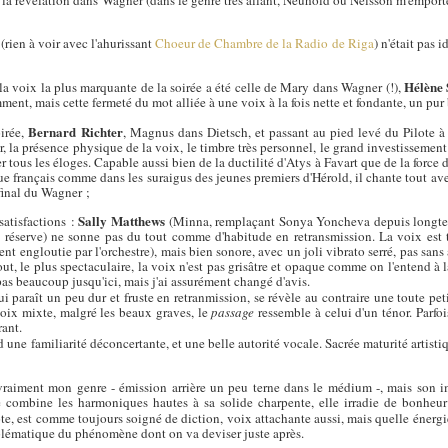
la révélation dans Wagner (dans le genre très allant, Neuhold ou Nelsson m'emport
rien à voir avec l'ahurissant
Choeur de Chambre de la Radio de Riga
) n'était pas 
Hélène
 la voix la plus marquante de la soirée a été celle de Mary dans Wagner (!),
ment, mais cette fermeté du mot alliée à une voix à la fois nette et fondante, un pur
Bernard Richter
oirée,
, Magnus dans Dietsch, et passant au pied levé du Pilote à
r, la présence physique de la voix, le timbre très personnel, le grand investissement
er tous les éloges. Capable aussi bien de la ductilité d'Atys à Favart que de la force 
ue français comme dans les suraigus des jeunes premiers d'Hérold, il chante tout avec
final du Wagner ;
Sally Matthews
satisfactions :
(Minna, remplaçant Sonya Yoncheva depuis longte
'on réserve) ne sonne pas du tout comme d'habitude en retransmission. La voix est 
nt engloutie par l'orchestre), mais bien sonore, avec un joli vibrato serré, pas sans
out, le plus spectaculaire, la voix n'est pas grisâtre et opaque comme on l'entend à 
pas beaucoup jusqu'ici, mais j'ai assurément changé d'avis.
ui paraît un peu dur et fruste en retranmission, se révèle au contraire une toute pet
 voix mixte, malgré les beaux graves, le
passage
ressemble à celui d'un ténor. Parfoi
rant.
 une familiarité déconcertante, et une belle autorité vocale. Sacrée maturité artist
 vraiment mon genre - émission arrière un peu terne dans le médium -, mais son i
 combine les harmoniques hautes à sa solide charpente, elle irradie de bonheur (l
ote, est comme toujours soigné de diction, voix attachante aussi, mais quelle énergi
mblématique du phénomène dont on va deviser juste après.