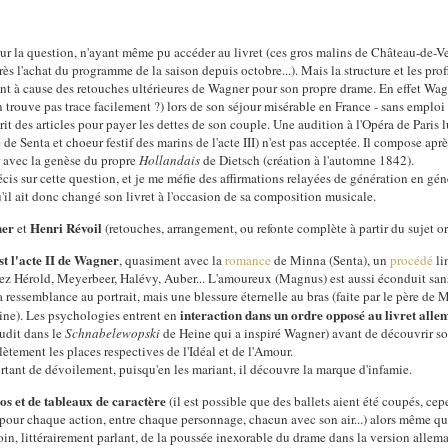
 sur la question, n'ayant même pu accéder au livret (ces gros malins de Château-de-V
rès l'achat du programme de la saison depuis octobre...). Mais la structure et les prof
 à cause des retouches ultérieures de Wagner pour son propre drame. En effet Wagner
n trouve pas trace facilement ?) lors de son séjour misérable en France - sans emploi d
écrit des articles pour payer les dettes de son couple. Une audition à l'Opéra de Paris 
e Senta et choeur festif des marins de l'acte III) n'est pas acceptée. Il compose apr
r avec la genèse du propre
Hollandais
de Dietsch (création à l'automne 1842).
précis sur cette question, et je me méfie des affirmations relayées de génération en gé
 qu'il ait donc changé son livret à l'occasion de sa composition musicale.
her
Henri Révoil
et
(retouches, arrangement, ou refonte complète à partir du sujet or
st l'acte II de Wagner
, quasiment avec la
romance
de Minna (Senta), un
procédé
li
hez Hérold, Meyerbeer, Halévy, Auber... L'amoureux (Magnus) est aussi éconduit sa
la ressemblance au portrait, mais une blessure éternelle au bras (faite par le père de 
interaction dans un ordre opposé au livret all
aine). Les psychologies entrent en
udit dans le
Schnabelewopski
de Heine qui a inspiré Wagner) avant de découvrir son
tement les places respectives de l'Idéal et de l'Amour.
tant de dévoilement, puisqu'en les mariant, il découvre la marque d'infamie.
os et de tableaux de caractère
(il est possible que des ballets aient été coupés, cep
 pour chaque action, entre chaque personnage, chacun avec son air...) alors même qu
oin, littérairement parlant, de la poussée inexorable du drame dans la version alle