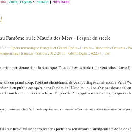
opéra
|
Vidéos
,
Playlists
&
Podcasts
|
Promenades
l
 Fantôme ou le Maudit des Mers - l'esprit du siècle
013 à
::
Opéra romantique français et Grand Opéra
-
Livrets
-
Discourir
-
Oeuvres
-
Po
Wagnérismes français
-
Saison 2012-2013
-
Glottologie
::
#2257
::
rss
version parisienne dans la remorque. Tout cela est semble-t-il à venir chez Naïve !)
e fois un grand coup. Profitant éhontément de ce soporifique anniversaire Verdi-Wag
résenté au public cet opéra dans l'ombre de l'Histoire - qui ne s'est pas demandé, e
 de son livret une fois acheté par l'Opéra de Paris, qui s'en était chargé, à quoi cela
riage (modérément festif). Loin de représenter la diversité de l'oeuvre, mais assez révélateur de ce que
u'il était très difficile de trouver des partitions (en dehors d'arrangements de salon)