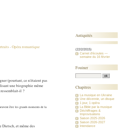
Antiquités
rtraits
-
Opéra romantique
(22/2/2015)
Carnet d'écoutes —
semaine du 16 février
Fouiner
ner (pourtant, ce n'étaient pas
n lisant une biographie même
Chapitres
 ressemblait-il ?
La musique en Ukraine
Une décennie, un disque
1 jour, 1 opéra
 peuvent être les grands moments de la
La Bible par la musique
Déchiffrages &
Improvisations
Saison 2025-2026
Saison 2026-2027
 de Dietsch, et même des
Intendance