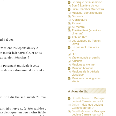
Le disque de la semaine
Son & Lumière du jour
Lutin Chamber Orchestra
Musique, domaine public
Discourir
Architecture
Pictural
Au théâtre
Théâtre filmé (et autres
cinémas)
Tribune libre
nd à rêver.
Les astuces de Tonton
David
re talent les leçons de style
En passant - brèves et
jeux
e tout à fait normale
, et nous
H.S.
as seraient témoins ?
Vaste monde et gentils
A l'index
ion purement musicale à cette
Musique ancienne
Musique baroque
ur dans ce domaine, il est tout à
Musique de la période
classique
Musiques du vingtième
siècle
Autour du thé
audition du Dietsch, mardi 21 mai
DavidLeMarrec -
Mais que
devient Carnets sur sol ?
Julien -
Mais que devient
t, très nerveux (et très rapide) ;
Carnets sur sol ?
DavidLeMarrec -
Mais que
ents d'époque, un peu moins fiable
devient Carnets sur sol ?