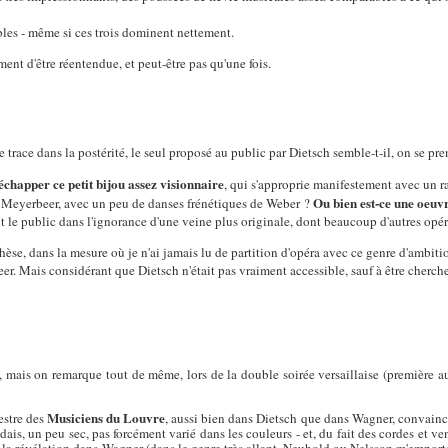
ibles - même si ces trois dominent nettement.
ment d'être réentendue, et peut-être pas qu'une fois.
e trace dans la postérité, le seul proposé au public par Dietsch semble-t-il, on se pre
 échapper ce petit bijou assez visionnaire
, qui s'approprie manifestement avec un ra
Ou bien est-ce une oeuvr
de Meyerbeer, avec un peu de danses frénétiques de Weber ?
t le public dans l'ignorance d'une veine plus originale, dont beaucoup d'autres opér
èse, dans la mesure où je n'ai jamais lu de partition d'opéra avec ce genre d'ambit
. Mais considérant que Dietsch n'était pas vraiment accessible, sauf à être cherche
n, mais on remarque tout de même, lors de la double soirée versaillaise (première 
Musiciens du Louvre
estre des
, aussi bien dans Dietsch que dans Wagner, convaincan
ais, un peu sec, pas forcément varié dans les couleurs - et, du fait des cordes et v