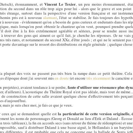
Vincent Le Texier
Dietsch), étonnamment, et
, un peu moins étonnamment, étai
tion du second dans un rôle trop aigu pour lui - alors que le grave et son point fo
e très étrange, surtout dans la perspective d'une version française et sur instrum
 chemin pris est à nouveau
alarmant
, l'état se stabilise. Je fais toujours des hypot
er à nouveau - évidemment qu'on a besoin de gens curieux et endurants dans les répe
égique, mais lorsqu'on peut obtenir le chanteur qu'on veut, pourquoi prendre que
'il doit être à la fois extrêmement agréable et sérieux, pour se rendre aussi i
à trouver des gens qui aiment ce qu'il fait, je cherche les réponses. (Je ne vais
res très rares, et notamment du second XXe, d'être joués ; et qui ne le seraient pas 
et porte davantage sur le ressort des distributions en règle générale ; quelque chose
la plupart des voix ne passent pas très bien la rampe dans ce petit théâtre. Ce
es d'époque dont j'ai souvent mis
en doute
(et encore
très récemment
le caractère 
faute d'utiliser une résonance plus dy
en projetées), avaient tendance à se perdre,
r, d'ailleurs). L'acoustique du Théâtre Royal n'est pas idéale, mais tout de même..
 de construction de cette salle avaient quelque chose d'effectivement très perçan
s d'aujourd'hui.
 mais je suis chez moi, je fais ce que je veux.
la particularité de cette version originelle,
our ceux qui se demandent quelle est
lement les noms de personnages (Georg et Donald au lieu d'Erik et Daland - Écosse 
n trois tableaux), la fin en accords secs (sans retour du thème de rédemption) et une 
impossible, sauf à distribuer Daland à une basse aiguë, le Hollandais à un baryténo
es différentes, il est probable que cela ne concerne que la ballade de Senta (ef