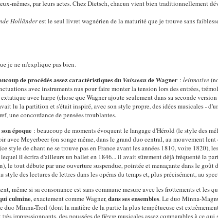
r eux-mêmes, par leurs actes. Chez Dietsch, chacun vient bien traditionnellement dév
nde Holländer
est le seul livret wagnérien de la maturité que je trouve sans faibless
 Que je ne m'explique pas bien.
aucoup de procédés assez caractéristiques du
de Wagner
Vaisseau
:
leitmotive
(n
ctuations avec instruments nus pour faire monter la tension lors des entrées, trémo
le extatique avec harpe (chose que Wagner ajoute seulement dans sa seconde versio
ait lu la partition et s'était inspiré, avec son style propre, des idées musicales - d'
ref, une concordance de pensées troublantes.
e son époque
: beaucoup de moments évoquent le langage d'Hérold (le style des mélod
voir avec Meyerbeer (on songe même, dans le grand duo central, au mouvement lent
(ce style de chant ne se trouve pas en France avant les années 1810, voire 1820), le
lequel il écrira d'ailleurs un ballet en 1846... il avait sûrement déjà fréquenté la pa
), le tout débute par une ouverture suspendue, pointée et menaçante dans le goût 
 style des lectures de lettres dans les opéras du temps et, plus précisément, au spec
ent, même si sa consonance est sans commune mesure avec les frottements et les qu
 qui culmine
dans ses ensembles
, exactement comme Wagner,
. Le duo Minna-Magnus
e duo Minna-Troïl (dont la matière de la partie la plus tempêtueuse est extrêmement
t très impressionnants, des poussées de fièvre musicales assez comparables à ce qui 