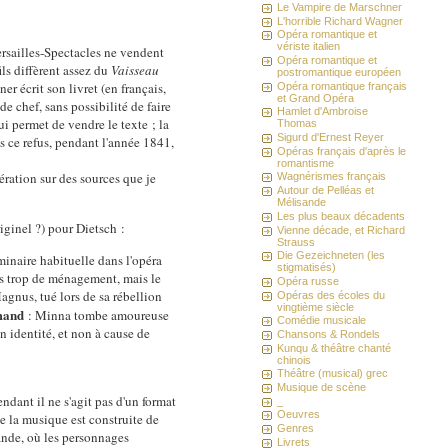
Le Vampire de Marschner
L'horrible Richard Wagner
Opéra romantique et
vériste italien
ersailles-Spectacles ne vendent
Opéra romantique et
ils diffèrent assez du
Vaisseau
postromantique européen
 écrit son livret (en français,
Opéra romantique français
et Grand Opéra
e chef, sans possibilité de faire
Hamlet d'Ambroise
lui permet de vendre le texte ; la
Thomas
Sigurd d'Ernest Reyer
ès ce refus, pendant l'année 1841,
Opéras français d'après le
romantisme
nération sur des sources que je
Wagnérismes français
Autour de Pelléas et
Mélisande
Les plus beaux décadents
iginel ?) pour Dietsch :
Vienne décade, et Richard
Strauss
Die Gezeichneten (les
minaire habituelle dans l'opéra
stigmatisés)
ns trop de ménagement, mais le
Opéra russe
Magnus, tué lors de sa rébellion
Opéras des écoles du
vingtième siècle
emand
: Minna tombe amoureuse
Comédie musicale
 identité, et non à cause de
Chansons & Rondels
Kunqu & théâtre chanté
chinois
Théâtre (musical) grec
Musique de scène
endant il ne s'agit pas d'un format
_
Oeuvres
e la musique est construite de
Genres
mande, où les personnages
Livrets