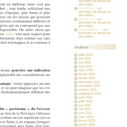
pochettes de disque les
ent en méforme, leurs voix pas
plus belles...
rt -, trop tendu, sollicitant une
Benedictus -
Les
ents d'époque, plus haute et plus
pochettes de disque les
plus belles...
hèses sur les raisons qui poussent
Benedictus -
Les
rtoires extrêmement difficiles et
pochettes de disque les
lqu'un qui ne correspond pas aux
plus belles...
ndispensable. Ou autre chose qui
DavidLeMarrec -
Les
 pas
redire
tout mon respect pour
pochettes de disque les
plus belles...
forcément, dans certains cas, sans
 doit m'échapper, et je continue à
Archives
juillet 2026
juin 2026
mai 2026
avril 2026
peut-être une indication
la donne
mars 2026
exploitable des considérations sur
février 2026
janvier 2026
décembre 2025
namique
- toutes appuyées sur une
novembre 2025
. et on peut imaginer que les
cris
octobre 2025
t, fondamentalement différent des
septembre 2025
août 2025
juillet 2025
juin 2025
 dite « parisienne », du
Vaisseau
mai 2025
au lieu de la Norvège), l'absence
avril 2025
écriture au ton supérieure (est-ce
mars 2025
février 2025
r et Senta à un soprano lyrique).
janvier 2025
fectivement plus haute d'un ton),