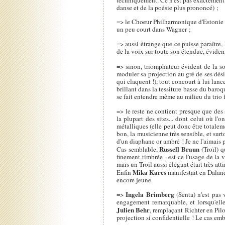
techniquement. Ce n'est pas exactement 
danse et de la poésie plus prononcé) ;
=> le Choeur Philharmonique d'Estonie (
un peu court dans Wagner ;
=> aussi étrange que ce puisse paraître,
de la voix sur toute son étendue, évidem
=> sinon, triomphateur évident de la s
moduler sa projection au gré de ses dési
qui claquent !), tout concourt à lui lanc
brillant dans la tessiture basse du baroq
se fait entendre même au milieu du trio 
=> le reste ne contient presque que des 
la plupart des sites... dont celui où l
métalliques (elle peut donc être totaleme
bon, la musicienne très sensible, et surt
d'un diaphane or ambré ! Je ne l'aimais 
Russell Braun
Cas semblable,
(Troïl) q
finement timbrée - est-ce l'usage de la
mais un Troïl aussi élégant était très atti
Mika Kares
Enfin
manifestait en Daland
encore jeune.
Ingela Brimberg
=>
(Senta) n'est pas
engagement remarquable, et lorsqu'elle
Julien Behr
, remplaçant Richter en Pil
projection si confidentielle ! Le cas e