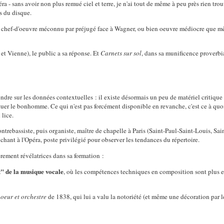
ra - sans avoir non plus remué ciel et terre, je n'ai tout de même à peu près rien tr
s du disque.
 chef-d'oeuvre méconnu par préjugé face à Wagner, ou bien oeuvre médiocre que 
 et Vienne), le public a sa réponse. Et
Carnets sur sol
, dans sa munificence proverbi
re sur les données contextuelles : il existe désormais un peu de matériel critique s
tuer le bonhomme. Ce qui n'est pas forcément disponible en revanche, c'est ce à quo
 lice.
contrebassiste, puis organiste, maître de chapelle à Paris (Saint-Paul-Saint-Louis, Sai
 chant à l'Opéra, poste privilégié pour observer les tendances du répertoire.
rement révélatrices dans sa formation :
" de la musique vocale
, où les compétences techniques en composition sont plus ex
hoeur et orchestre
de 1838, qui lui a valu la notoriété (et même une décoration par le