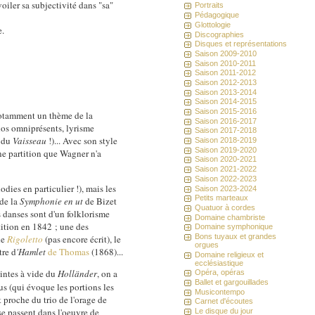
oiler sa subjectivité dans "sa"
Portraits
Pédagogique
Glottologie
e.
Discographies
Disques et représentations
Saison 2009-2010
Saison 2010-2011
Saison 2011-2012
Saison 2012-2013
Saison 2013-2014
Saison 2014-2015
Saison 2015-2016
otamment un thème de la
Saison 2016-2017
los omniprésents, lyrisme
Saison 2017-2018
n du
Vaisseau
!)... Avec son style
Saison 2018-2019
Saison 2019-2020
une partition que Wagner n'a
Saison 2020-2021
Saison 2021-2022
Saison 2022-2023
ies en particulier !), mais les
Saison 2023-2024
Petits marteaux
 de la
Symphonie en ut
de Bizet
Quatuor à cordes
s danses sont d'un folklorisme
Domaine chambriste
rtition en 1842 ; une des
Domaine symphonique
Bons tuyaux et grandes
de
Rigoletto
(pas encore écrit), le
orgues
tre d
'Hamlet
de Thomas
(1868)...
Domaine religieux et
ecclésiastique
intes à vide du
Holländer
, on a
Opéra, opéras
Ballet et gargouillades
 (qui évoque les portions les
Musicontempo
 proche du trio de l'orage de
Carnet d'écoutes
se passent dans l'oeuvre de
Le disque du jour