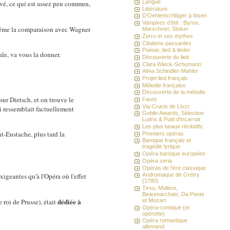
Langue
ouvé, ce qui est assez peu commun,
Littérature
D'Oehlenschläger à Ibsen
Vampires d'été : Byron,
même la comparaison avec Wagner
Marschner, Stoker
Zorro et ses mythes
Citations passantes
Poésie, lied & lieder
ale, va vous la donner.
Découverte du lied
Clara Wieck-Schumann
Alma Schindler-Mahler
Projet lied français
Mélodie française
Découverte de la mélodie
ur Dietsch, et on trouve le
Faust
Via Crucis de Liszt
i ressemblait factuellement
Goblin Awards, Sélection
Lutins & Putti d'incarnat
Les plus beaux récitatifs
nt-Eustache, plus tard la
Premiers opéras
Baroque français et
tragédie lyrique
Opéra baroque européen
Opéra seria
Opéras de l'ère classique
igeantes qu'à l'Opéra où l'effet
Andromaque de Grétry
(1780)
Tirso, Molière,
Beaumarchais, Da Ponte
dédiée à
 roi de Prusse), était
et Mozart
Opéra-comique (et
opérette)
Opéra romantique
allemand