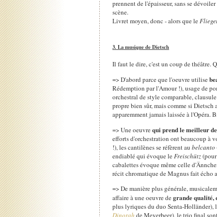
prennent de l'épaisseur, sans se dévoile
scène.
Livret moyen, donc - alors que le
Fliege
3. La musique de Dietsch
Il faut le dire, c'est un coup de théâtre.
be
=> D'abord parce que l'oeuvre utilise
Rédemption par l'Amour !), usage de pon
orchestral de style comparable, clausu
propre bien sûr, mais comme si Dietsch av
apparemment jamais laissée à l'Opéra. B
qui prend le meilleur d
=> Une oeuvre
efforts d'orchestration ont beaucoup à 
!), les cantilènes se réfèrent au
belcanto
endiablé qui évoque le
Freischütz
(pour 
cabalettes évoque même celle d'Ännchen
récit chromatique de Magnus fait écho au
=> De manière plus générale, musicalem
grande qualité,
affaire à une oeuvre de
plus lyriques du duo Senta-Holländer), l
Dinorah
de Meyerbeer), le trio final son