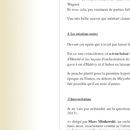
Wagner.
Et avec cela, pas vraiment de parties fa
Une très belle oeuvre qui méritait claire
4. Les questions posées
Devant cet opéra qui n'avait pas laissé d
a-t-on laissé
Est-ce une coïncidence, et
d'Hérold et les leçons d'orchestration 
gave-t-on d'Halévy et d'Auber en laissan
Je penche plutôt pour la première hypoth
époque en France, en dehors de Meyerbeer
fait possible qu'il en reste d'autres.
.5 Interprétations
Je ne vais pas m'étendre sur la questio
2013) :
Marc Minkowski
=> dirigé par
, un orch
mais aussi, exactement comme je l'attend