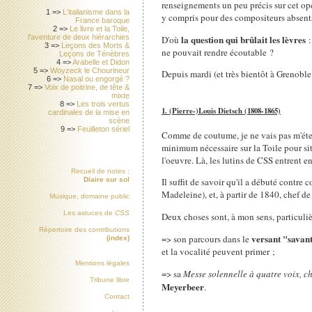
renseignements un peu précis sur cet opé
1 =>
L'italianisme dans la
y compris pour des compositeurs absent
France baroque
2 =>
Le livre et la Toile,
la question qui brûlait les lèvres
l'aventure de deux hiérarchies
D'où
:
3 =>
Leçons des Morts &
ne pouvait rendre écoutable ?
Leçons de Ténèbres
4 =>
Arabelle et Didon
5 =>
Woyzeck le Chourineur
Depuis mardi (et très bientôt à Grenoble
6 =>
Nasal ou engorgé ?
7 =>
Voix de poitrine, de tête &
mixte
8 =>
Les trois vertus
1. (Pierre-)Louis Dietsch (1808-1865)
cardinales de la mise en
scène
9 =>
Feuilleton sériel
Comme de coutume, je ne vais pas m'étend
minimum nécessaire sur la Toile pour si
l'oeuvre. Là, les lutins de CSS entrent en
Recueil de notes :
Diaire sur sol
Il suffit de savoir qu'il a débuté contre 
Madeleine), et, à partir de 1840, chef de
Musique, domaine public
Les astuces de
CSS
Deux choses sont, à mon sens, particuliè
Répertoire des contributions
versant "savant
=> son parcours dans le
(index)
et la vocalité peuvent primer ;
Mentions légales
=> sa
Messe solennelle à quatre voix, c
Tribune libre
Meyerbeer
.
Contact