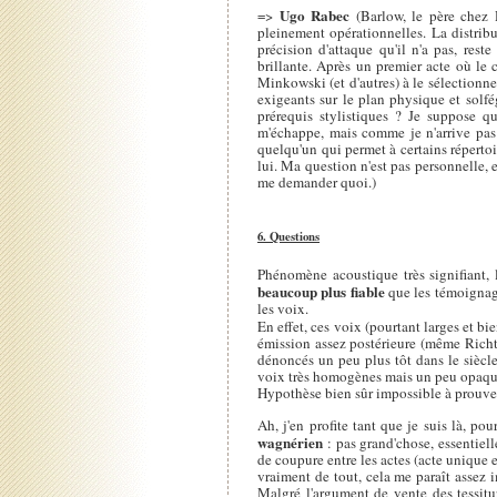
Ugo Rabec
=>
(Barlow, le père chez 
pleinement opérationnelles. La distribu
précision d'attaque qu'il n'a pas, rest
brillante. Après un premier acte où le
Minkowski (et d'autres) à le sélectionn
exigeants sur le plan physique et solf
prérequis stylistiques ? Je suppose qu
m'échappe, mais comme je n'arrive pas 
quelqu'un qui permet à certains répertoi
lui. Ma question n'est pas personnelle, 
me demander quoi.)
6. Questions
Phénomène acoustique très signifiant, 
beaucoup plus fiable
que les témoignag
les voix.
En effet, ces voix (pourtant larges et bi
émission assez postérieure (même Richte
dénoncés un peu plus tôt dans le siècle
voix très homogènes mais un peu opaque
Hypothèse bien sûr impossible à prouver,
Ah, j'en profite tant que je suis là, p
wagnérien
: pas grand'chose, essentiel
de coupure entre les actes (acte unique e
vraiment de tout, cela me paraît assez 
Malgré l'argument de vente des tessitur