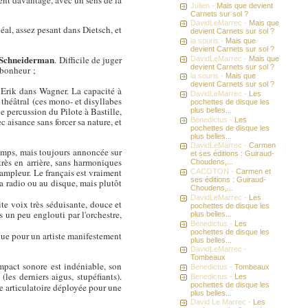
ent davantage, avec un sens de la
Julien -
Mais que devient
Carnets sur sol ?
DavidLeMarrec -
Mais que
idéal, assez pesant dans Dietsch, et
devient Carnets sur sol ?
la souris -
Mais que
devient Carnets sur sol ?
 Schneiderman
. Difficile de juger
DavidLeMarrec -
Mais que
devient Carnets sur sol ?
 bonheur ;
la souris -
Mais que
devient Carnets sur sol ?
 Erik dans Wagner. La capacité à
DavidLeMarrec -
Les
 théâtral (ces mono- et disyllabes
pochettes de disque les
de percussion du Pilote à Bastille,
plus belles...
 aisance sans forcer sa nature, et
Benedictus -
Les
pochettes de disque les
plus belles...
DavidLeMarrec -
Carmen
mps, mais toujours annoncée sur
et ses éditions : Guiraud-
très en arrière, sans harmoniques
Choudens,...
 ampleur. Le français est vraiment
CACOTON -
Carmen et
ses éditions : Guiraud-
la radio ou au disque, mais plutôt
Choudens,...
DavidLeMarrec -
Les
ite voix très séduisante, douce et
pochettes de disque les
s un peu englouti par l'orchestre,
plus belles...
Benedictus -
Les
pochettes de disque les
ique pour un artiste manifestement
plus belles...
DavidLeMarrec -
Tombeaux
mpact sonore est indéniable, son
Benedictus -
Tombeaux
es derniers aigus, stupéfiants).
Benedictus -
Les
pochettes de disque les
e articulatoire déployée pour une
plus belles...
David Le Marrec -
Les