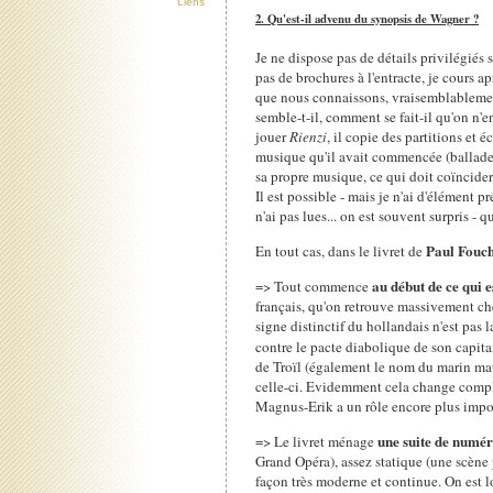
Liens
2. Qu'est-il advenu du synopsis de Wagner ?
Je ne dispose pas de détails privilégiés
pas de brochures à l'entracte, je cours ap
que nous connaissons, vraisemblablement
semble-t-il, comment se fait-il qu'on n'e
jouer
Rienzi
, il copie des partitions et 
musique qu'il avait commencée (ballade d
sa propre musique, ce qui doit coïncide
Il est possible - mais je n'ai d'élément 
n'ai pas lues... on est souvent surpris -
Paul Fouc
En tout cas, dans le livret de
au début de ce qui e
=> Tout commence
français, qu'on retrouve massivement c
signe distinctif du hollandais n'est pas 
contre le pacte diabolique de son capit
de Troïl (également le nom du marin ma
celle-ci. Evidemment cela change complè
Magnus-Erik a un rôle encore plus impor
une suite de numér
=> Le livret ménage
Grand Opéra), assez statique (une scène
façon très moderne et continue. On est l