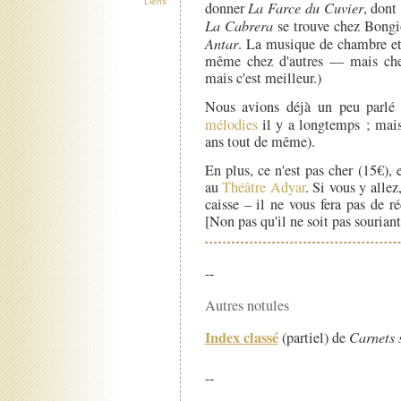
Liens
donner
La Farce du Cuvier
, dont
La Cabrera
se trouve chez Bongio
Antar
. La musique de chambre et
même chez d'autres — mais chez
mais c'est meilleur.)
Nous avions déjà un peu parl
mélodies
il y a longtemps ; mais 
ans tout de même).
En plus, ce n'est pas cher (15€), 
au
Théâtre Adyar
. Si vous y alle
caisse – il ne vous fera pas de r
[Non pas qu'il ne soit pas sourian
--
Autres notules
Index classé
(partiel) de
Carnets 
--