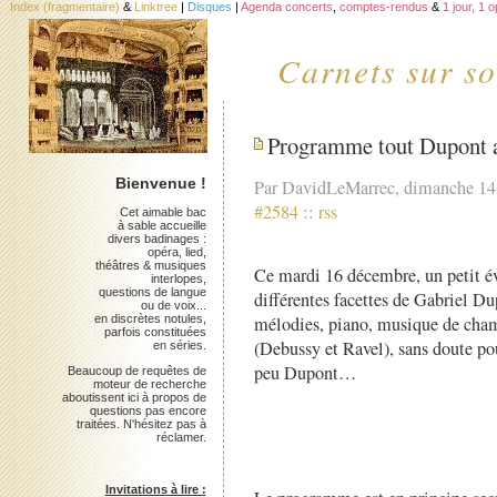
Index (fragmentaire)
&
Linktree
|
Disques
|
Agenda concerts
,
comptes-rendus
&
1 jour, 1 
Carnets sur so
Programme tout Dupont 
Bienvenue !
Par DavidLeMarrec, dimanche 14
#2584
::
rss
Cet aimable bac
à sable accueille
divers badinages :
opéra, lied,
théâtres & musiques
Ce mardi 16 décembre, un petit 
interlopes,
questions de langue
différentes facettes de Gabriel Du
ou de voix...
en discrètes notules,
mélodies, piano, musique de cha
parfois constituées
(Debussy et Ravel), sans doute po
en séries.
peu Dupont…
Beaucoup de requêtes de
moteur de recherche
aboutissent ici à propos de
questions pas encore
traitées. N'hésitez pas à
réclamer.
Invitations à lire :