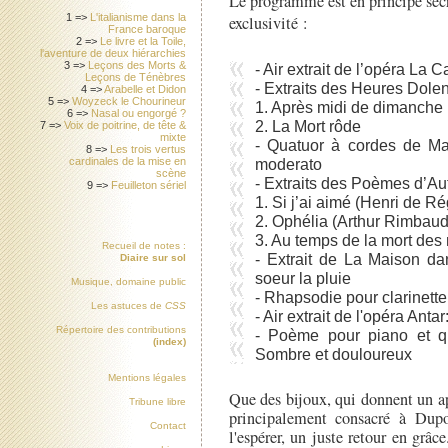
Le programme est en principe sec
1 =>
L'italianisme dans la
exclusivité :
France baroque
2 =>
Le livre et la Toile,
l'aventure de deux hiérarchies
3 =>
Leçons des Morts &
- Air extrait de l’opéra La C
Leçons de Ténèbres
- Extraits des Heures Dolen
4 =>
Arabelle et Didon
5 =>
Woyzeck le Chourineur
1. Après midi de dimanche
6 =>
Nasal ou engorgé ?
2. La Mort rôde
7 =>
Voix de poitrine, de tête &
mixte
- Quatuor à cordes de Ma
8 =>
Les trois vertus
moderato
cardinales de la mise en
scène
- Extraits des Poèmes d’A
9 =>
Feuilleton sériel
1. Si j’ai aimé (Henri de Ré
2. Ophélia (Arthur Rimbaud
3. Au temps de la mort des m
Recueil de notes :
- Extrait de La Maison da
Diaire sur sol
soeur la pluie
Musique, domaine public
- Rhapsodie pour clarinett
Les astuces de
CSS
- Air extrait de l'opéra Antar
Répertoire des contributions
- Poème pour piano et q
(index)
Sombre et douloureux
Mentions légales
Que des bijoux, qui donnent un a
Tribune libre
principalement consacré à Dupo
Contact
l'espérer, un juste retour en grâ